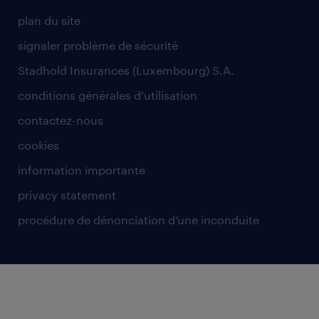
plan du site
signaler problème de sécurité
Stadhold Insurances (Luxembourg) S.A.
conditions générales d'utilisation
contactez-nous
cookies
information importante
privacy statement
procédure de dénonciation d’une inconduite