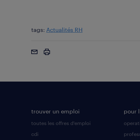
tags:
Actualités RH
trouver un emploi
pour l
toutes les offres d'emploi
operat
cdi
profes