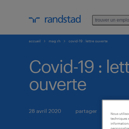
trouver un emplo
accueil
mag rh
covid-19 : lettre ouverte
Covid-19 : let
ouverte
28 avril 2020
partager
Nous utilis
techniques e
informations
personnalise