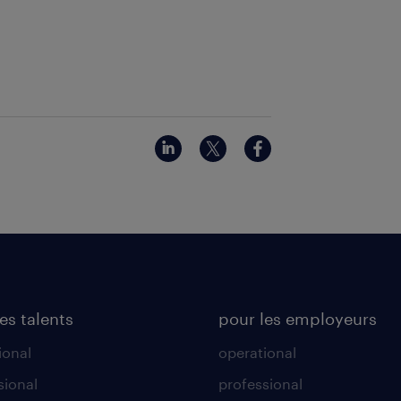
es talents
pour les employeurs
ional
operational
sional
professional