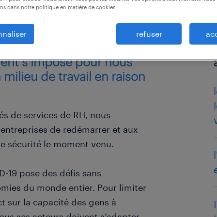
ns dans notre politique en matière de cookies.
naliser
refuser
ac
dent s’impose pour nous
 milieu de travail en raison
és de services de RH, nous
entreprises de redémarrer et aux
te sécurité le moment venu.
ID-19 pose des défis sans
mies du monde entier. Pour limiter
t sur la capacité des gens à
tous ses acteurs doivent s’adapter