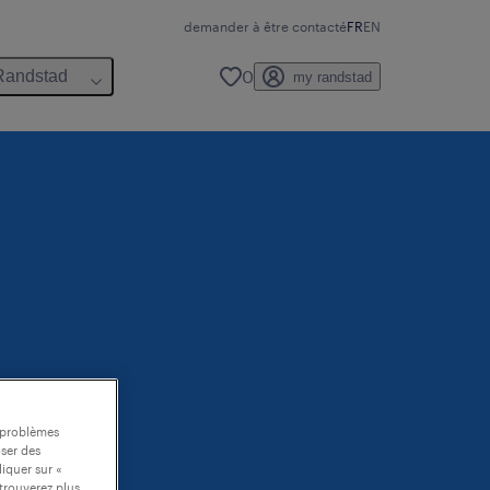
demander à être contacté
FR
EN
0
Randstad
my randstad
s problèmes
oser des
liquer sur «
trouverez plus