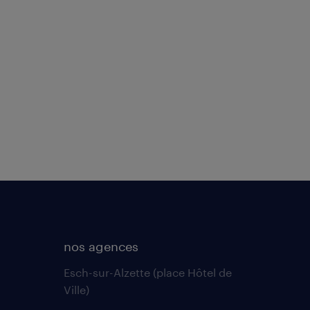
nos agences
Esch-sur-Alzette (place Hôtel de
Ville)