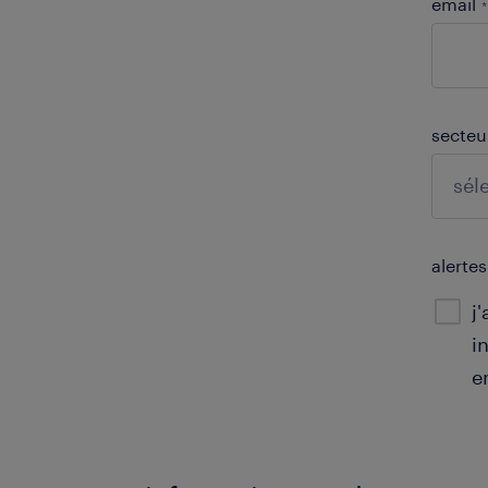
email
*
secte
alerte
j
i
e