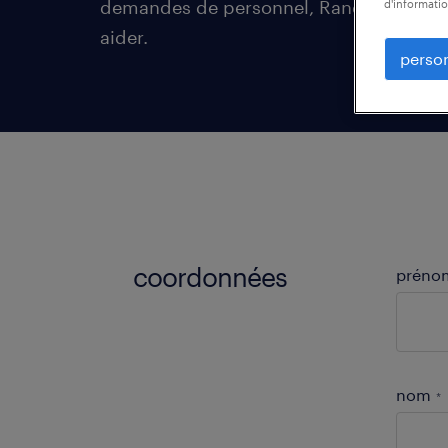
demandes de personnel, Randstad est l
d'informatio
aider.
person
coordonnées
préno
nom
*