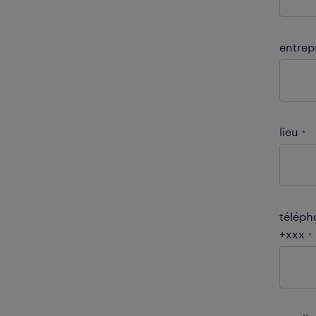
entrep
lieu
*
téléph
+xxx
*