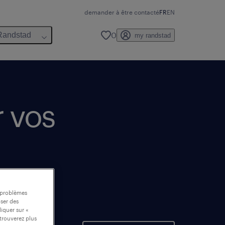
demander à être contacté
FR
EN
0
Randstad
my randstad
r vos
s problèmes
oser des
liquer sur «
trouverez plus