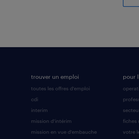
Gener
trouver un emploi
pour l
toutes les offres d'emploi
operat
cdi
profes
interim
secteur
mission d'intérim
fiches
mission en vue d'embauche
votre 