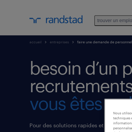
trouver un emplo
accueil
entreprises
faire une demande de personnel
besoin d’un p
recrutements
vous êtes au 
Nous utilis
techniques e
informations
Pour des solutions rapides et efficaces 
personnalise