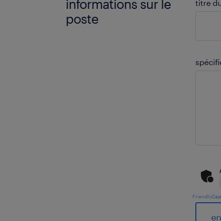
informations sur le
titre d
poste
spécif
Friendly
Cap