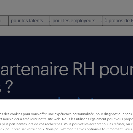
i
pour les talents
pour les employeurs
à propos de 
artenaire RH pou
 ?
bon endroit !
ons des cookies pour vous offrir une expérience personnalisée, pour diagnostiquer de
t nous aider à améliorer notre site web. Nous les utilisons également pour vous prop
 plus pertinentes lors de vos recherches. Vous pouvez les accepter ou les refuser, ou c
à vos
r » pour préciser votre choix. Vous pouvez modifier vos options à tout moment. Vous 