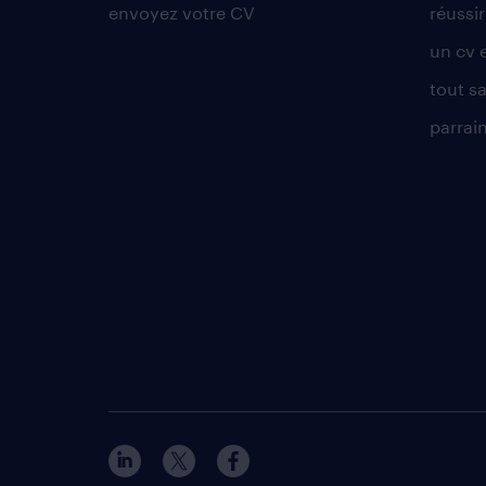
envoyez votre CV
réussi
un cv 
tout sa
parrai