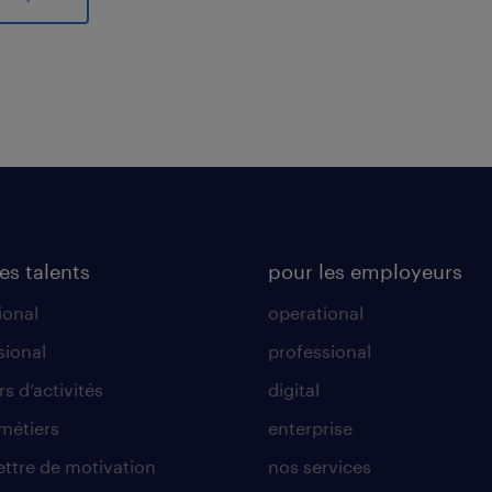
al
es talents
pour les employeurs
ional
operational
sional
professional
s d’activités
digital
 métiers
enterprise
lettre de motivation
nos services