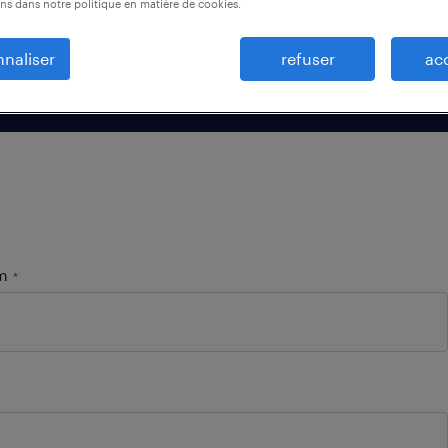
à pour vous
ns dans notre politique en matière de cookies.
naliser
refuser
ac
m
*