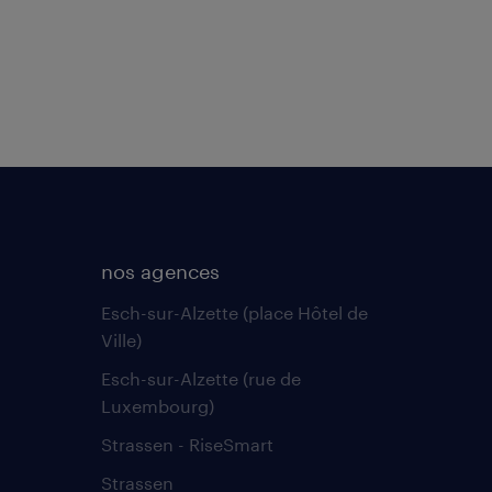
nos agences
Esch-sur-Alzette (place Hôtel de
Ville)
Esch-sur-Alzette (rue de
Luxembourg)
Strassen - RiseSmart
Strassen