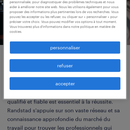
personnalisée, pour diagnostiquer des problèmes techniques et nous
aider à améliorer notre site web. Nous les utilisons également pour vous
proposer des informations plus pertinentes lors de vos recherches. Vous
pouvez les accepter ou les refuser, ou cliquer sur « personnaliser » pour
préciser votre choix. Vous pouvez modifier vos options à tout moment.
Vous trouverez plus d'informations dans notre politique en matière de
cookies.
personnaliser
renforcez votre personnel
refuser
de services.
accepter
Dans l'environnement concurrentiel
d'aujourd'hui, un personnel de services
qualifié et fiable est essentiel à la réussite.
Randstad s'appuie sur son vaste réseau et sa
connaissance approfondie du marché du
travail pour trouver les professionnels qui