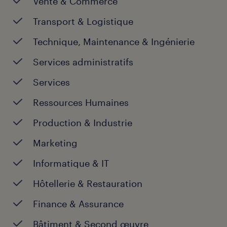
Vente & Commerce
mercredi:
8:30 - 12:30
13:30 - 17:30
Transport & Logistique
jeudi:
8:30 - 12:30
Technique, Maintenance & Ingénierie
13:30 - 17:30
Services administratifs
vendredi:
8:30 - 12:30
13:30 - 17:30
Services
samedi:
FERMÉ
Ressources Humaines
dimanche:
FERMÉ
Production & Industrie
Marketing
Informatique & IT
Hôtellerie & Restauration
Finance & Assurance
Bâtiment & Second œuvre