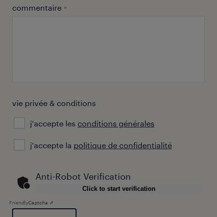
commentaire
*
vie privée & conditions
j'accepte les
conditions générales
l'acceptation
j'accepte la
politique de confidentialité
de
la
politique
Anti-Robot Verification
de
Click to start verification
confidentialité
Friendly
Captcha ⇗