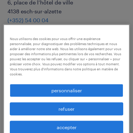
6, place de l’hôtel de ville
4138 esch-sur-alzette
(+352) 54 00 04
bâtiment & second œuvre
Nous utilisons des cookies pour vous offrir une expérience
personnalisée, pour diagnostiquer des problèmes techniques et nous
hôtellerie & restauration
aider à améliorer notre site web. Nous les utilisons également pour vous
proposer des informations plus pertinentes lors de vos recherches. Vous
vente & commerce
pouvez les accepter ou les refuser, ou cliquer sur « personnaliser » pour
préciser votre choix. Vous pouvez modifier vos options à tout moment.
Vous trouverez plus d'informations dans notre politique en matière de
cookies.
plus
personnaliser
randstad interim esch-sur-alzette
refuser
9, rue de luxembourg
accepter