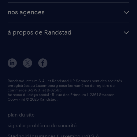
operational
secteurs d’activités
mission en vue d'embauche
nos agences
professional
fiches métiers
envoyez votre CV
Esch-sur-Alzette (place Hôtel de Ville)
digital
votre lettre de motivation
à propos de Randstad
Esch-sur-Alzette (rue de Luxembourg)
enterprise
réussir son entretien d’embauche
à propos de nous
Strassen - RiseSmart
nos services
un cv efficace
notre histoire
Strassen
recherche de personnel
tout savoir sur l'intérim
responsabilité
Wiltz
secteurs d’activités
parrainage
valeurs et mission
demander à être contacté
Randstad Interim S.A. et Randstad HR Services sont des sociétés
enregistrées au Luxembourg sous les numéros de registre de
information importante
commerce B-27901 et B-82565.
mag RH
Adresse du siège social : 5, rue des Primeurs L-2361 Strassen.
Copyright © 2025 Randstad.
randstad dans le monde
plan du site
signaler problème de sécurité
Stadhold Insurances (Luxembourg) S.A.