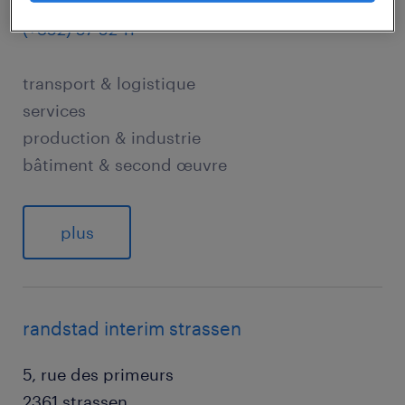
4220 esch-sur-alzette
(+352) 57 52 11
transport & logistique
services
production & industrie
bâtiment & second œuvre
plus
randstad interim strassen
5, rue des primeurs
2361 strassen