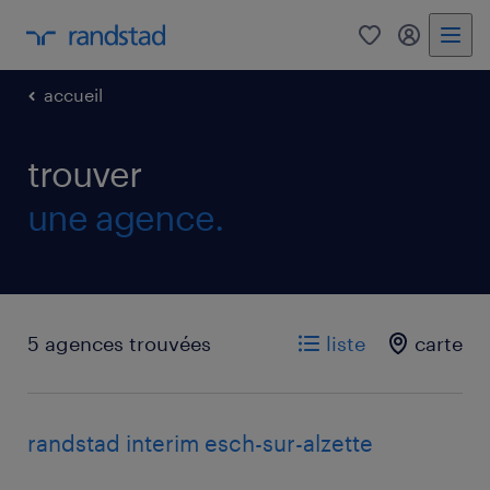
0
my randst
accueil
trouver
une agence.
5 agences trouvées
liste
carte
randstad interim esch-sur-alzette