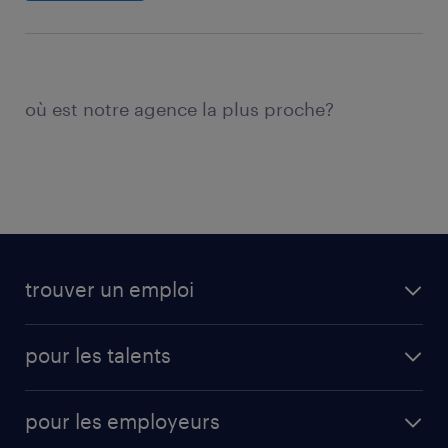
où est notre agence la plus proche?
trouver un emploi
toutes les offres d'emploi
pour les talents
cdi
operational
interim
pour les employeurs
professional
mission d'intérim