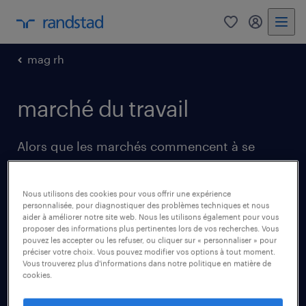
0
my randst
mag rh
marché du travail
Alors que les marchés commencent à se
stabiliser et que les niveaux de production
retrouvent lentement leur niveau d'avant la
Nous utilisons des cookies pour vous offrir une expérience
pandémie, les entreprises du monde entier
personnalisée, pour diagnostiquer des problèmes techniques et nous
aider à améliorer notre site web. Nous les utilisons également pour vous
doivent faire face à un autre défi : le déficit de
proposer des informations plus pertinentes lors de vos recherches. Vous
pouvez les accepter ou les refuser, ou cliquer sur « personnaliser » pour
main d’œuvre. Savoir plus.
préciser votre choix. Vous pouvez modifier vos options à tout moment.
Vous trouverez plus d'informations dans notre politique en matière de
cookies.
voir tous les articles