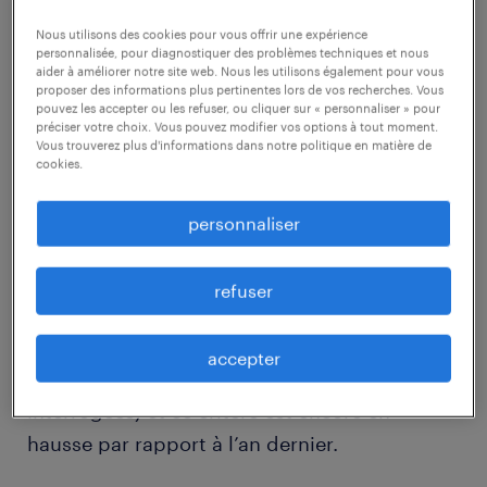
employeur est plus importante que jamais.
Nous utilisons des cookies pour vous offrir une expérience
Les résultats de cette recherche peuvent être
personnalisée, pour diagnostiquer des problèmes techniques et nous
très utiles pour bâtir une stratégie de marque
aider à améliorer notre site web. Nous les utilisons également pour vous
proposer des informations plus pertinentes lors de vos recherches. Vous
employeur plus pertinente pour chaque
pouvez les accepter ou les refuser, ou cliquer sur « personnaliser » pour
préciser votre choix. Vous pouvez modifier vos options à tout moment.
entreprise.
Vous trouverez plus d'informations dans notre politique en matière de
cookies.
les avantages non monétaires prennent
personnaliser
de plus en plus d’importance.
Plus encore que dans les autres pays
refuser
d’Europe, le salaire est ce qui importe le plus
lors de la recherche d’un emploi au
accepter
Luxembourg (pour 67% des personnes
interrogées) et ce critère est encore en
hausse par rapport à l’an dernier.