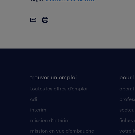
trouver un emploi
pour l
toutes les offres d'emploi
operat
cdi
profes
interim
secteur
mission d'intérim
fiches
mission en vue d'embauche
votre 