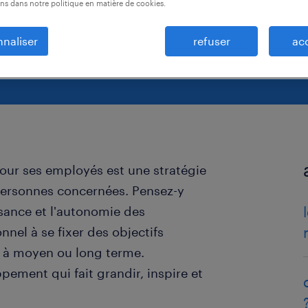
ns dans notre politique en matière de cookies.
naliser
refuser
ac
ur ses employés est une stratégie
 personnes concernées. Pensez-y
ssance et l'autonomie des
nnel à se fixer des objectifs
re à moyen ou long terme.
ement qui fait grandir, inspire et
.