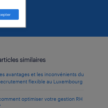
cepter
articles similaires
les avantages et les inconvénients du
recrutement flexible au Luxembourg
comment optimiser votre gestion RH
?