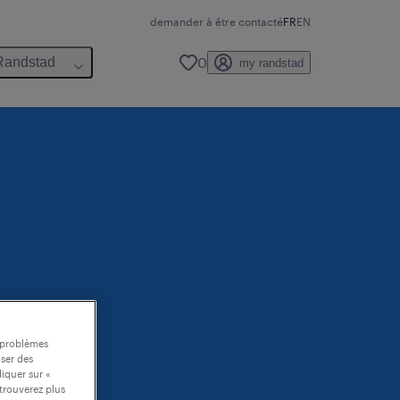
demander à être contacté
FR
EN
0
Randstad
my randstad
s problèmes
oser des
liquer sur «
trouverez plus