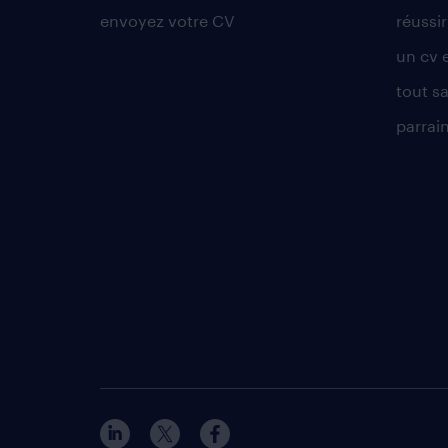
envoyez votre CV
réussi
un cv 
tout sa
parrai