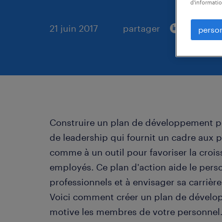
d'informatio
21 juin 2017
partager
person
Construire un plan de développement po
de leadership qui fournit un cadre aux
comme à un outil pour favoriser la croi
employés. Ce plan d'action aide le perso
professionnels et à envisager sa carriè
Voici comment créer un plan de développ
motive les membres de votre personnel