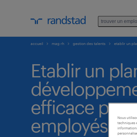
trouver un emplo
accueil
mag rh
gestion des talents
etablir un p
Etablir un pla
développem
efficace pour
employés
Nous utilis
techniques e
informations
personnalise