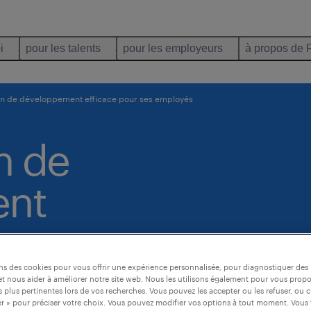
i
pour les talents
pour les employeurs
à propos de 
lan de développement efficace pour ses employés
n de
ent
 ses
ons des cookies pour vous offrir une expérience personnalisée, pour diagnostiquer de
t nous aider à améliorer notre site web. Nous les utilisons également pour vous prop
 plus pertinentes lors de vos recherches. Vous pouvez les accepter ou les refuser, ou c
r » pour préciser votre choix. Vous pouvez modifier vos options à tout moment. Vous 