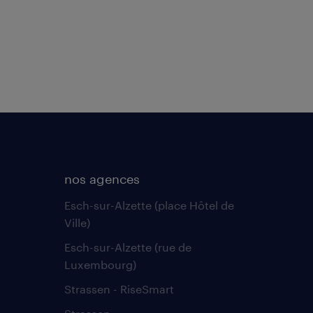
nos agences
Esch-sur-Alzette (place Hôtel de
Ville)
Esch-sur-Alzette (rue de
Luxembourg)
Strassen - RiseSmart