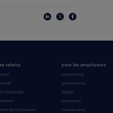
es talents
pour les employeurs
ional
operational
sional
professional
s d’activités
digital
 métiers
enterprise
lettre de motivation
nos services