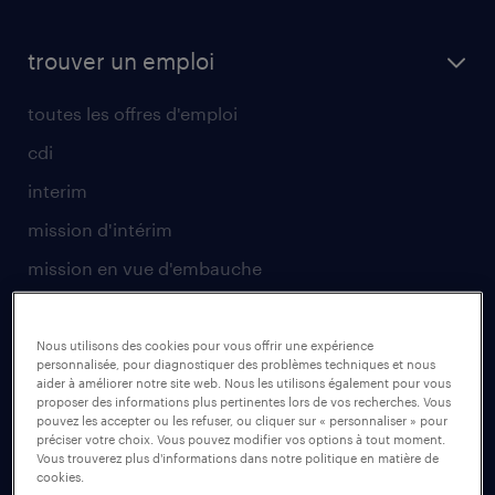
trouver un emploi
toutes les offres d'emploi
cdi
interim
mission d'intérim
mission en vue d'embauche
envoyez votre CV
Nous utilisons des cookies pour vous offrir une expérience
pour les talents
personnalisée, pour diagnostiquer des problèmes techniques et nous
aider à améliorer notre site web. Nous les utilisons également pour vous
proposer des informations plus pertinentes lors de vos recherches. Vous
operational
pouvez les accepter ou les refuser, ou cliquer sur « personnaliser » pour
préciser votre choix. Vous pouvez modifier vos options à tout moment.
professional
Vous trouverez plus d'informations dans notre politique en matière de
cookies.
secteurs d’activités