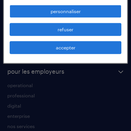
fiches métiers
personnaliser
votre lettre de motivation
réussir son entretien d’embauche
refuser
un cv efficace
accepter
tout savoir sur l'intérim
parrainage
pour les employeurs
operational
professional
digital
enterprise
nos services