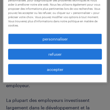
personnalisée, pour diagnostiquer des problèmes techniques et nous
que leur employeur est impliqué dans leur
aider à améliorer notre site web. Nous les utilisons également pour vous
proposer des informations plus pertinentes lors de vos recherches. Vous
développement professionnel. Et 64% sont
pouvez les accepter ou les refuser, ou cliquer sur « personnaliser » pour
préciser votre choix. Vous pouvez modifier vos options à tout moment.
convaincus qu’il les aiderait à se
Vous trouverez plus d'informations dans notre politique en matière de
cookies.
repositionner en interne si leur job venait à
être supprimé.
personnaliser
Le monde du travail change à toute vitesse ;
refuser
saisissez à pleines mains chaque opportunité
de vous développer !
accepter
explorez les possibilités auprès de votre
employeur.
La plupart des employeurs investissent
largement dans le développement et la