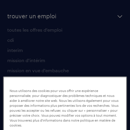
trouver un emploi
toutes les offres d'emploi
cdi
interim
mission d'intérim
mission en vue d'embauche
envoyez votre CV
Nous utilisons des cookies pour vous offrir une expérience
pour les talents
personnalisée, pour diagnostiquer des problèmes techniques et nous
aider à améliorer notre site web. Nous les utilisons également pour vous
proposer des informations plus pertinentes lors de vos recherches. Vous
operational
pouvez les accepter ou les refuser, ou cliquer sur « personnaliser » pour
préciser votre choix. Vous pouvez modifier vos options à tout moment.
professional
Vous trouverez plus d'informations dans notre politique en matière de
cookies.
secteurs d’activités