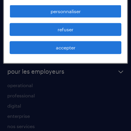
fiches métiers
personnaliser
votre lettre de motivation
réussir son entretien d’embauche
refuser
un cv efficace
accepter
tout savoir sur l'intérim
parrainage
pour les employeurs
operational
professional
digital
enterprise
nos services