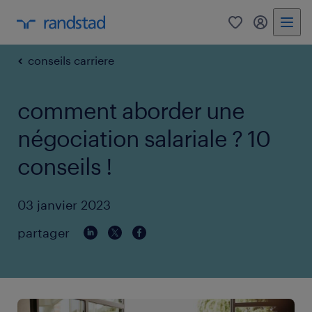
0
my randst
conseils carriere
comment aborder une
négociation salariale ? 10
conseils !
03 janvier 2023
partager