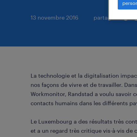
person
13 novembre 2016
partager
La technologie et la digitalisation impa
nos façons de vivre et de travailler. Dan
Workmonitor, Randstad a voulu savoir c
contacts humains dans les différents pa
Le Luxembourg a des résultats très cont
et a un regard très critique vis-à-vis de