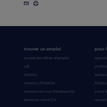
trouver un emploi
pour l
toutes les offres d'emploi
operat
cdi
profes
interim
secteur
mission d'intérim
fiches
mission en vue d'embauche
votre 
envoyez votre CV
réussi