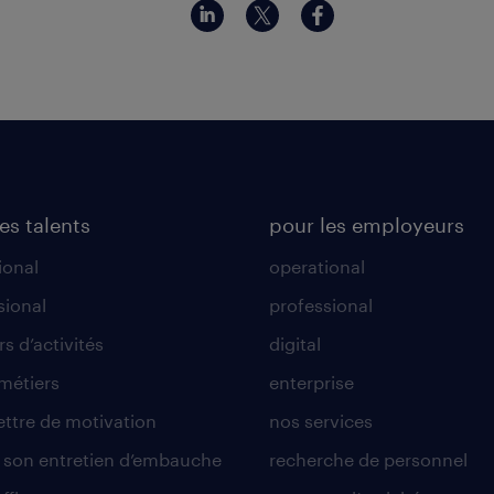
es talents
pour les employeurs
ional
operational
sional
professional
s d’activités
digital
 métiers
enterprise
lettre de motivation
nos services
r son entretien d’embauche
recherche de personnel