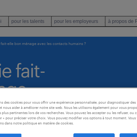
i
pour les talents
pour les employeurs
à propos de 
 fait-elle bon ménage avec les contacts humains ?
 fait-
age
acts
ons des cookies pour vous offrir une expérience personnalisée, pour diagnostiquer de
t nous aider à améliorer notre site web. Nous les utilisons également pour vous prop
 plus pertinentes lors de vos recherches. Vous pouvez les accepter ou les refuser, ou c
r » pour préciser votre choix. Vous pouvez modifier vos options à tout moment. Vous 
ns dans notre politique en matière de cookies.