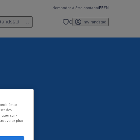
demander à être contacté
FR
EN
0
Randstad
my randstad
s problèmes
oser des
liquer sur «
trouverez plus