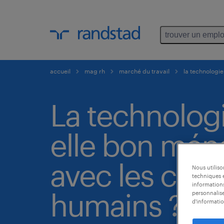
trouver un emplo
accueil
mag rh
marché du travail
la technologie
La technologie
elle bon mén
avec les cont
Nous utilis
techniques e
informations
humains ?
personnalise
d'informatio