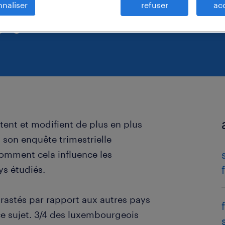
naliser
refuser
ac
ctent et modifient de plus en plus
s son enquête trimestrielle
omment cela influence les
ys étudiés.
rastés par rapport aux autres pays
 ce sujet. 3/4 des luxembourgeois