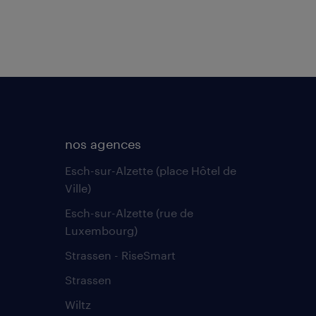
nos agences
Esch-sur-Alzette (place Hôtel de
Ville)
Esch-sur-Alzette (rue de
Luxembourg)
Strassen - RiseSmart
Strassen
Wiltz