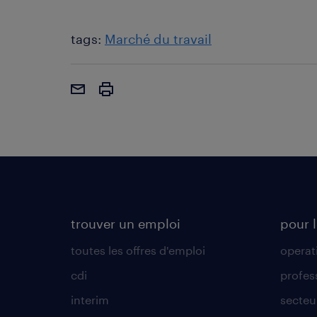
tags:
Marché du travail
trouver un emploi
pour l
toutes les offres d'emploi
operat
cdi
profes
interim
secteur