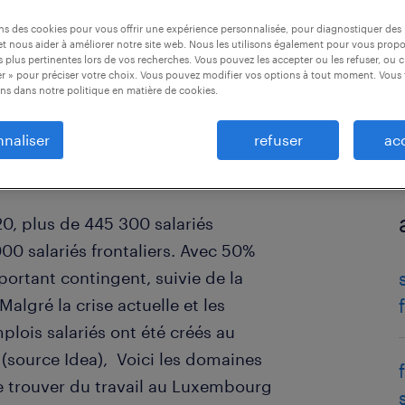
ons des cookies pour vous offrir une expérience personnalisée, pour diagnostiquer de
t nous aider à améliorer notre site web. Nous les utilisons également pour vous prop
 plus pertinentes lors de vos recherches. Vous pouvez les accepter ou les refuser, ou c
r » pour préciser votre choix. Vous pouvez modifier vos options à tout moment. Vous 
ns dans notre politique en matière de cookies.
naliser
refuser
ac
20, plus de 445 300 salariés
00 salariés frontaliers. Avec 50%
mportant contingent, suivie de la
algré la crise actuelle et les
lois salariés ont été créés au
(source Idea), Voici les domaines
e trouver du travail au Luxembourg