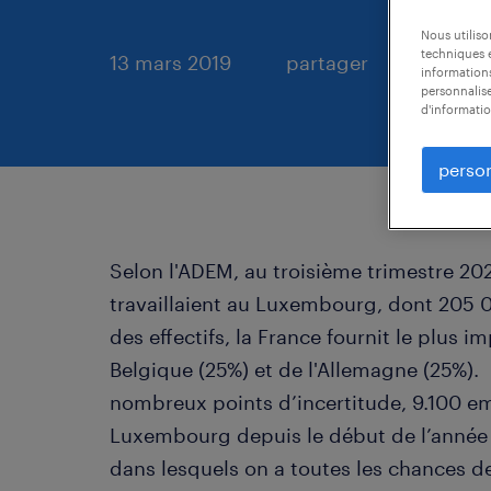
Nous utilis
techniques e
13 mars 2019
partager
informations
personnalise
d'informatio
person
Selon l'ADEM, au troisième trimestre 20
travaillaient au Luxembourg, dont 205 0
des effectifs, la France fournit le plus i
Belgique (25%) et de l'Allemagne (25%). M
nombreux points d’incertitude, 9.100 emp
Luxembourg depuis le début de l’année 
dans lesquels on a toutes les chances d