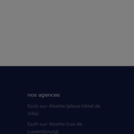
nos agences
Esch-sur-Alzette (place Hôtel de
Ville)
Esch-sur-Alzette (rue de
Luxembourg)