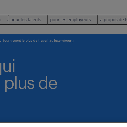
i
pour les talents
pour les employeurs
à propos de 
ui fournissent le plus de travail au luxembourg
qui
e plus de