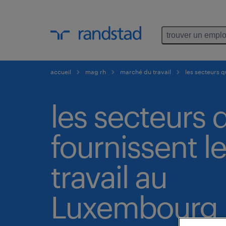
trouver un emplo
accueil
mag rh
marché du travail
les secteurs q
les secteurs 
fournissent l
travail au
Luxembourg