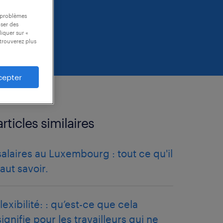
s problèmes
oser des
liquer sur «
trouverez plus
cepter
articles similaires
salaires au Luxembourg : tout ce qu'il
faut savoir.
flexibilité: : qu’est-ce que cela
signifie pour les travailleurs qui ne