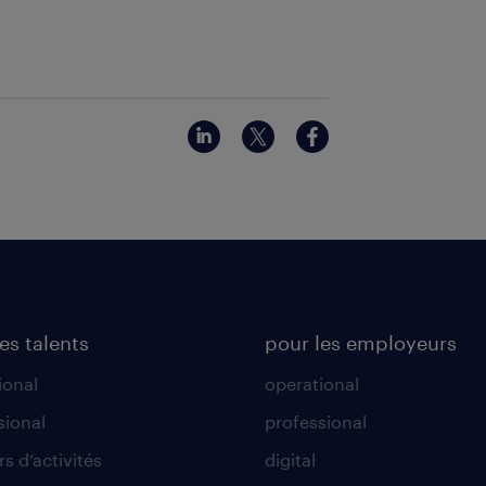
es talents
pour les employeurs
ional
operational
sional
professional
s d’activités
digital