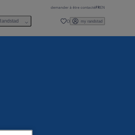
demander à être contacté
FR
EN
0
Randstad
my randstad