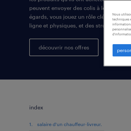
peuvent envoyer des colis à leurs contac
Nous utilis
égards, vous jouez un rôle clé dans le s
techniques e
ligne et physiques, et des structures n
informations
personnalise
d'informatio
découvrir nos offres
person
index
salaire d'un chauffeur-livreur.