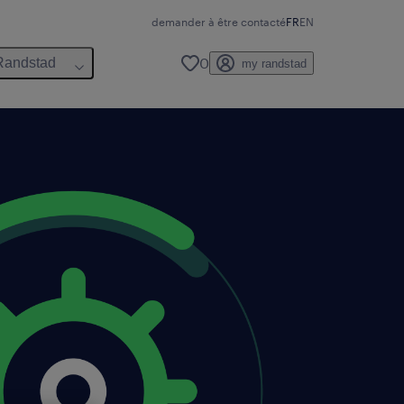
demander à être contacté
FR
EN
0
Randstad
my randstad