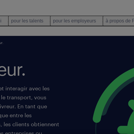
i
pour les talents
pour les employeurs
à propos de 
ur.
eur.
t interagir avec les
le transport, vous
ivreur. En tant que
que entre les
, les clients obtiennent
es entreprises ou