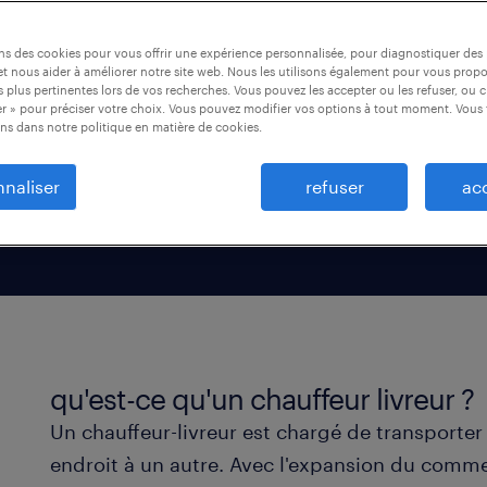
ts éloignés. À bien des
ons des cookies pour vous offrir une expérience personnalisée, pour diagnostiquer de
uccès des entreprises en
t nous aider à améliorer notre site web. Nous les utilisons également pour vous prop
on commerciales.
 plus pertinentes lors de vos recherches. Vous pouvez les accepter ou les refuser, ou c
r » pour préciser votre choix. Vous pouvez modifier vos options à tout moment. Vous 
ns dans notre politique en matière de cookies.
naliser
refuser
ac
qu'est-ce qu'un chauffeur livreur ?
Un chauffeur-livreur est chargé de transporter
endroit à un autre. Avec l'expansion du comme