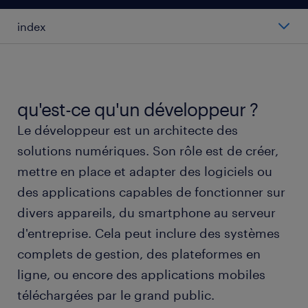
index
salaire moyen d'un développeur.
types de développeurs.
qu'est-ce qu'un développeur ?
Le développeur est un architecte des
travailler comme développeur.
solutions numériques. Son rôle est de créer,
mettre en place et adapter des logiciels ou
avantage de trouver un emploi de développeur
des applications capables de fonctionner sur
avec randstad.
divers appareils, du smartphone au serveur
d'entreprise. Cela peut inclure des systèmes
compétences et formation pour devenir
développeur.
complets de gestion, des plateformes en
ligne, ou encore des applications mobiles
FAQs.
téléchargées par le grand public.