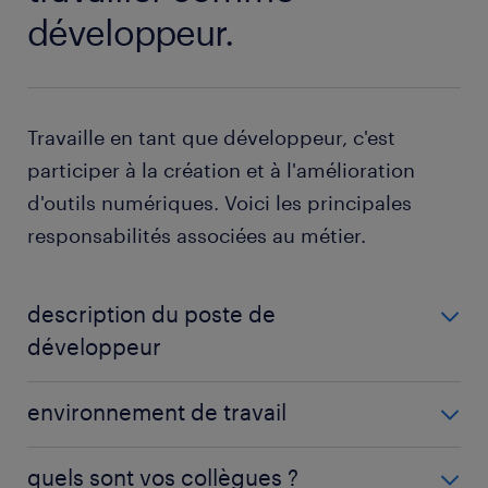
développeur.
Travaille en tant que développeur, c'est
participer à la création et à l'amélioration
d'outils numériques. Voici les principales
responsabilités associées au métier.
description du poste de
développeur
Les tâches du développeur couvrent toutes les
environnement de travail
étapes du cycle de développement logiciel. La
plupart de celles-ci et des responsabilités du
Le développeur travaille majoritairement sur
quels sont vos collègues ?
développeur incluent :
ordinateur, en open space ou en télétravail. Les