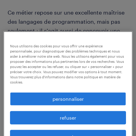
Ce métier repose sur une excellente maîtrise
des langages de programmation, mais pas
seulement : il s'agit aussi de concevoir une
logique, de structurer un projet et de
Nous utilisons des cookies pour vous offrir une expérience
transformer une demande en solution
personnalisée, pour diagnostiquer des problèmes techniques et nous
aider à améliorer notre site web. Nous les utilisons également pour vous
opérationnelle.
proposer des informations plus pertinentes lors de vos recherches. Vous
pouvez les accepter ou les refuser, ou cliquer sur « personnaliser » pour
préciser votre choix. Vous pouvez modifier vos options à tout moment.
En fonction de votre spécialité, vous pouvez
Vous trouverez plus d'informations dans notre politique en matière de
cookies.
exercer comme développeur logiciel,
développeur web, développeur mobile ou
personnaliser
développeur d'applications métiers. Dans un
grand groupe, le rôle est souvent réparti
refuser
entre plusieurs équipes, ce qui vous permet
de vous concentrer sur la partie conception