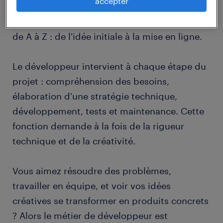
accepter
et architecture. Dans une start-up ou une
petite entreprise, vous pouvez être impliqué
de A à Z : de l'idée initiale à la mise en ligne.
Le développeur intervient à chaque étape du
projet : compréhension des besoins,
élaboration d'une stratégie technique,
développement, tests et maintenance. Cette
fonction demande à la fois de la rigueur
technique et de la créativité.
Vous aimez résoudre des problèmes,
travailler en équipe, et voir vos idées
créatives se transformer en produits concrets
? Alors le métier de développeur est