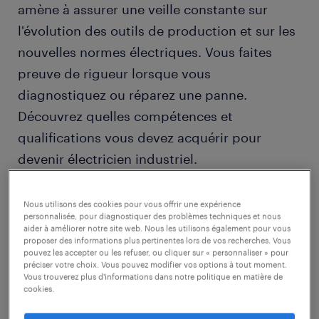
amène à assurer une veille constante sur
l'évolution des outils de production et sur les
nouvelles normes électriques. Vous faites
preuve de rigueur lorsque vous
diagnostiquez ou réparez une panne.
Découvrez quelles compétences et
qualifications vous devez acquérir pour
devenir électricien industriel.
Nous utilisons des cookies pour vous offrir une expérience
découvrir nos offres
personnalisée, pour diagnostiquer des problèmes techniques et nous
aider à améliorer notre site web. Nous les utilisons également pour vous
proposer des informations plus pertinentes lors de vos recherches. Vous
pouvez les accepter ou les refuser, ou cliquer sur « personnaliser » pour
préciser votre choix. Vous pouvez modifier vos options à tout moment.
Vous trouverez plus d'informations dans notre politique en matière de
cookies.
1