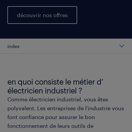
découvrir nos offres
index
salaire moyen au poste d'électricien industriel.
types de postes d’électricien industriel.
en quoi consiste le métier d’
électricien industriel ?
travailler en tant qu’électricien industriel.
Comme électricien industriel, vous êtes
polyvalent. Les entreprises de l'industrie vous
obtenir un poste d’électricien industriel avec
font confiance pour assurer le bon
randstad.
fonctionnement de leurs outils de