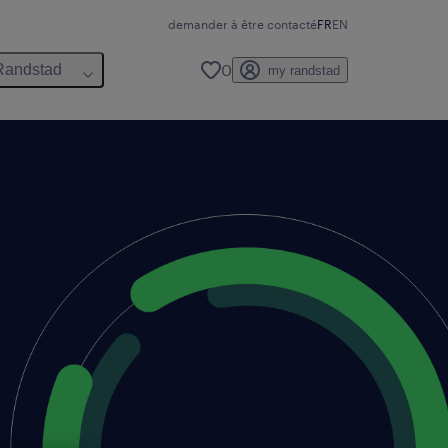
demander à être contacté
FR
EN
0
Randstad
my randstad