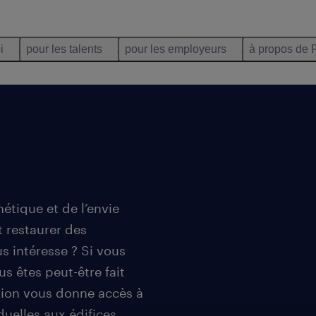
i
pour les talents
pour les employeurs
à propos de 
étique et de l’envie
t restaurer des
s intéresse ? Si vous
us êtes peut-être fait
ssion vous donne accès à
duelles aux édifices