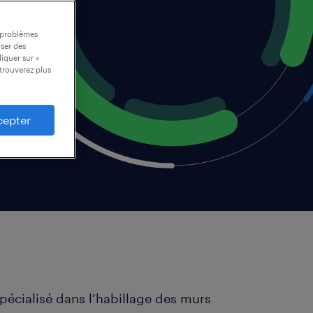
s problèmes
oser des
liquer sur «
trouverez plus
cepter
pécialisé dans l’habillage des murs