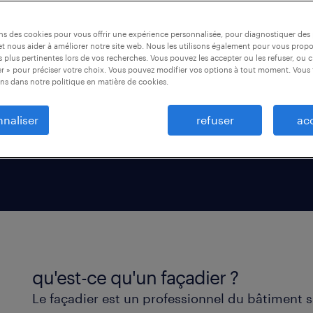
atrimoine. De
ons des cookies pour vous offrir une expérience personnalisée, pour diagnostiquer de
 de construction ou de
t nous aider à améliorer notre site web. Nous les utilisons également pour vous prop
compétents pour
 plus pertinentes lors de vos recherches. Vous pouvez les accepter ou les refuser, ou c
r » pour préciser votre choix. Vous pouvez modifier vos options à tout moment. Vous 
ns dans notre politique en matière de cookies.
naliser
refuser
ac
qu'est-ce qu'un façadier ?
Le façadier est un professionnel du bâtiment s