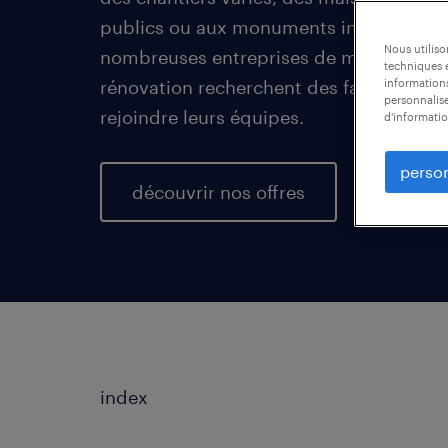
publics ou aux monuments inscrits au p
Nous utilis
nombreuses entreprises de maçonnerie,
techniques e
rénovation recherchent des façadiers 
informations
personnalise
rejoindre leurs équipes.
d'informatio
person
découvrir nos offres
index