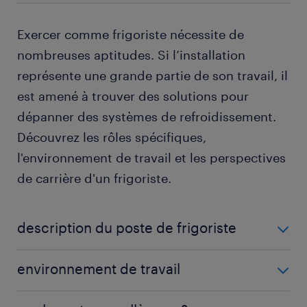
Exercer comme frigoriste nécessite de
nombreuses aptitudes. Si l’installation
représente une grande partie de son travail, il
est amené à trouver des solutions pour
dépanner des systèmes de refroidissement.
Découvrez les rôles spécifiques,
l'environnement de travail et les perspectives
de carrière d'un frigoriste.
description du poste de frigoriste
Voici quelques-unes des tâches courantes d'un
environnement de travail
frigoriste :
En tant que frigoriste, vous travaillez