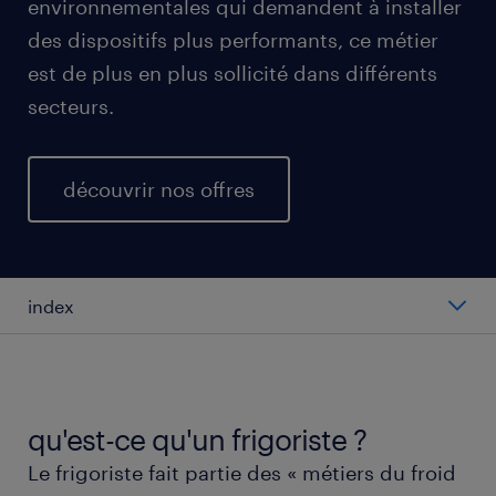
environnementales qui demandent à installer
des dispositifs plus performants, ce métier
est de plus en plus sollicité dans différents
secteurs.
découvrir nos offres
index
quel est le salaire moyen d'un frigoriste ?
les différents types de frigoristes.
qu'est-ce qu'un frigoriste ?
Le frigoriste fait partie des « métiers du froid
travailler en tant que frigoriste.