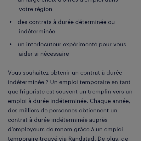
chargé de mettre en service les appareils et
votre région
d’effectuer des tests pour vous assurer que
ceux-ci fonctionnent normalement. Cette
des contrats à durée déterminée ou
phase se fait parfois avec un conseiller de la
indéterminée
marque qui vous guide à distance dans les
différentes étapes. Vous vous assurez aussi de
un interlocuteur expérimenté pour vous
mettre à jour les logiciels des machines. Une
aider si nécessaire
fois installés, certains équipements sont
contrôlés et validés par un autre professionnel
Vous souhaitez obtenir un contrat à durée
habilité.
indéterminée ? Un emploi temporaire en tant
Documentation : lors de la réalisation d’un
que frigoriste est souvent un tremplin vers un
projet, vous êtes amené à remplir des
documents. Cela permet à vos supérieurs de
emploi à durée indéterminée. Chaque année,
prendre connaissance de l’état d’avancement
des milliers de personnes obtiennent un
d’un projet et des difficultés (incidents,
contrat à durée indéterminée auprès
ajustements nécessaires, …).
d'employeurs de renom grâce à un emploi
Dépannage : à l’aide d’appareils de mesure,
temporaire trouvé via Randstad. De plus, de