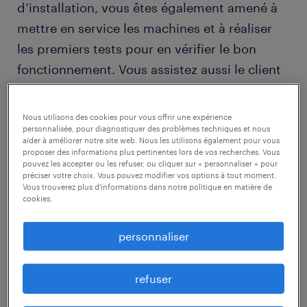
d’installation, vous êtes également amené à
mettre en service les machines et à réaliser
les premiers tests pour en vérifier le bon
fonctionnement. Vous assistez aussi le client
lors de sa première utilisation. Vous êtes
également chargé de la maintenance des
Nous utilisons des cookies pour vous offrir une expérience
appareils, d’effectuer la mise à jour des
personnalisée, pour diagnostiquer des problèmes techniques et nous
aider à améliorer notre site web. Nous les utilisons également pour vous
logiciels, et de les réparer en cas de panne ou
proposer des informations plus pertinentes lors de vos recherches. Vous
pouvez les accepter ou les refuser, ou cliquer sur « personnaliser » pour
de dysfonctionnement.
préciser votre choix. Vous pouvez modifier vos options à tout moment.
Vous trouverez plus d'informations dans notre politique en matière de
cookies.
Le frigoriste intervient généralement seul ou
avec d’autres collègues. Mais il peut aussi
personnaliser
être sollicité pour des chantiers importants et
travailler davantage en équipe. Tout dépend
refuser
de l’étendu et de la complexité des projets. Il