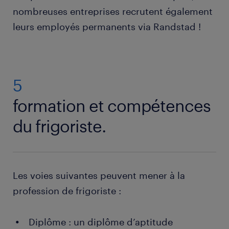
vous détectez et identifiez les pannes ou les
nombreuses entreprises recrutent également
dysfonctionnements. Puis vous déterminez les
leurs employés permanents via Randstad !
opérations à effectuer pour les réparations,
étape essentielle pour pouvoir chiffrer les coûts
et obtenir l’accord du client.
Maintenance : certains secteurs
5
(agroalimentaire, pharmacie, …) ne tolèrent
aucune rupture dans la chaîne du froid. Vous
formation et compétences
intervenez régulièrement pour vérifier et
du frigoriste.
entretenir les équipements et anticiper les
pannes si une maintenance préventive est
convenue avec le client.
Les voies suivantes peuvent mener à la
profession de frigoriste :
Diplôme : un diplôme d’aptitude