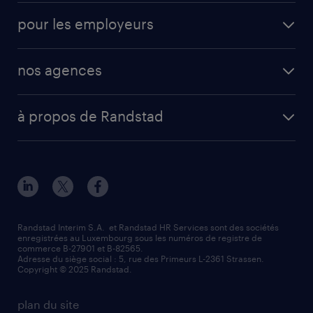
operational
interim
pour les employeurs
professional
mission d'intérim
operational
secteurs d’activités
mission en vue d'embauche
nos agences
professional
fiches métiers
envoyez votre CV
Esch-sur-Alzette (place Hôtel de Ville)
digital
votre lettre de motivation
à propos de Randstad
Esch-sur-Alzette (rue de Luxembourg)
enterprise
réussir son entretien d’embauche
à propos de nous
Strassen - RiseSmart
nos services
un cv efficace
notre histoire
Strassen
recherche de personnel
tout savoir sur l'intérim
responsabilité
Wiltz
secteurs d’activités
parrainage
valeurs et mission
demander à être contacté
Randstad Interim S.A. et Randstad HR Services sont des sociétés
enregistrées au Luxembourg sous les numéros de registre de
information importante
commerce B-27901 et B-82565.
mag RH
Adresse du siège social : 5, rue des Primeurs L-2361 Strassen.
Copyright © 2025 Randstad.
randstad dans le monde
plan du site