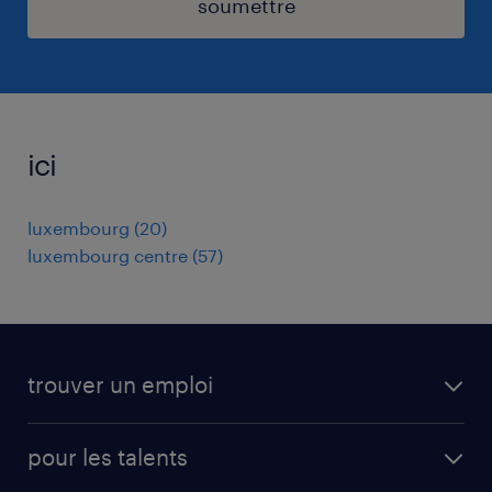
soumettre
ici
luxembourg
(
20
)
luxembourg centre
(
57
)
trouver un emploi
toutes les offres d'emploi
pour les talents
cdi