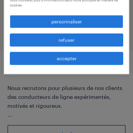
Vous trouverez plus d'informations dans notre politique en matière de
production@randstad.lu
cookies.
référence
personnaliser
25000
refuser
accepter
détails du poste
Nous recrutons pour plusieurs de nos clients
des conducteurs de ligne expérimentés,
motivés et rigoureux.
...
Missions