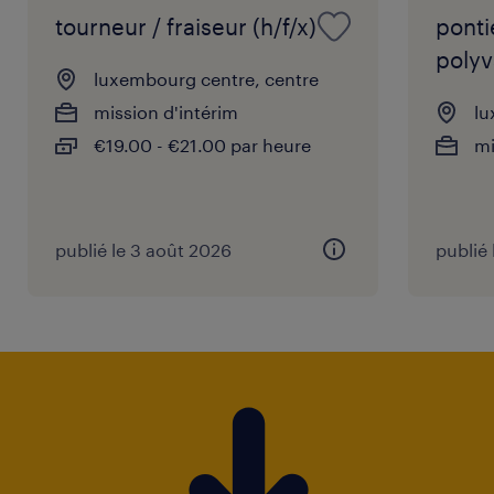
tourneur / fraiseur (h/f/x)
ponti
polyv
luxembourg centre, centre
mission d'intérim
lu
Si vous êtes intéressé, n'hésitez pas à
€19.00 - €21.00 par heure
mi
postuler.
publié le 3 août 2026
publié 