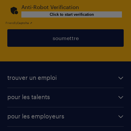
Anti-Robot Verification
Click to start verification
Friendly
Captcha ⇗
soumettre
trouver un emploi
toutes les offres d'emploi
pour les talents
cdi
operational
interim
pour les employeurs
professional
mission d'intérim
operational