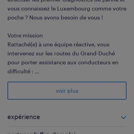
vous connaissez le Luxembourg comme votre
poche ? Nous avons besoin de vous !
Votre mission
Rattaché(e) à une équipe réactive, vous
intervenez sur les routes du Grand-Duché
pour porter assistance aux conducteurs en
difficulté :
...
Diagnostic rapide sur place (batterie,
voir plus
crevaison, erreurs de carburant).
Remorquage et évacuation de véhicules
légers ou utilitaires selon les règles de
expérience
sécurité.
EXPERIENCE 1 AN - 2 ANS