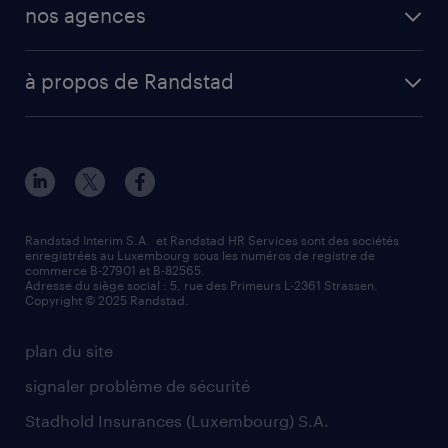
secteurs d’activités
mission en vue d'embauche
nos agences
professional
fiches métiers
envoyez votre CV
Esch-sur-Alzette (place Hôtel de Ville)
digital
votre lettre de motivation
à propos de Randstad
Esch-sur-Alzette (rue de Luxembourg)
enterprise
réussir son entretien d’embauche
à propos de nous
Strassen - RiseSmart
nos services
un cv efficace
notre histoire
Strassen
recherche de personnel
tout savoir sur l'intérim
responsabilité
Wiltz
secteurs d’activités
parrainage
valeurs et mission
demander à être contacté
Randstad Interim S.A. et Randstad HR Services sont des sociétés
enregistrées au Luxembourg sous les numéros de registre de
information importante
commerce B-27901 et B-82565.
mag RH
Adresse du siège social : 5, rue des Primeurs L-2361 Strassen.
Copyright © 2025 Randstad.
randstad dans le monde
plan du site
signaler problème de sécurité
Stadhold Insurances (Luxembourg) S.A.