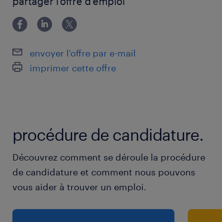
Gestion administrative (fiches d'intervention,
partager l'offre d'emploi
rapports de sinistres).
Ambassadeur de la marque : vous êtes le
premier sourire que voit un client en détresse
envoyer l'offre par e-mail
!
imprimer cette offre
Votre profil
Permis C obligatoire (le permis CE est un très
gros atout).
procédure de candidature.
Expérience en mécanique automobile ou en
dépannage.
Découvrez comment se déroule la procédure
Langues : Français courant. La maîtrise du
de candidature et comment nous pouvons
Luxembourgeois, de l'Allemand ou de
vous aider à trouver un emploi.
l'Anglais est un avantage majeur au
Luxembourg!