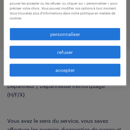
logistique@randstad.lu
pouvez les accepter ou les refuser, ou cliquer sur « personnaliser » pour
préciser votre choix. Vous pouvez modifier vos options à tout moment.
Vous trouverez plus d'informations dans notre politique en matière de
référence
cookies.
25252
personnaliser
refuser
détails du poste
accepter
Dépanneur / Dépanneuse Remorquage
(H/F/X)
Vous avez le sens du service, vous savez
effectuer les premier diagnostics de panne et