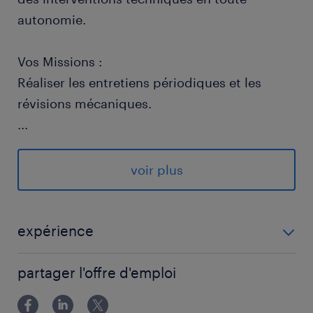
autonomie.
Vos Missions :
Réaliser les entretiens périodiques et les
révisions mécaniques.
...
Diagnostiquer les pannes (mécaniques,
électriques et électroniques).
voir plus
Assurer les réparations lourdes (moteur, boîte
de vitesses, embrayage, distribution).
expérience
EXPERIENCE 3 ANS - 5 ANS
Garantir la qualité des interventions et le
partager l'offre d'emploi
respect des normes de sécurité.