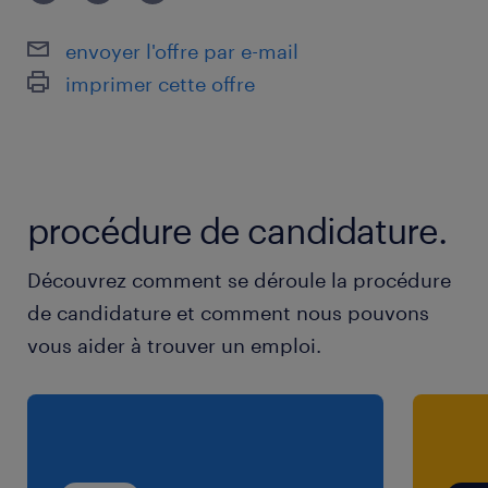
Votre Profil :
envoyer l'offre par e-mail
Formation : Vous êtes titulaire d'un diplôme
imprimer cette offre
en mécanique automobile .
Expérience : Vous justifiez d'une expérience
significative et réussie en atelier .
procédure de candidature.
Autonomie : Vous savez gérer un dossier de A
Découvrez comment se déroule la procédure
à Z et prendre des initiatives techniques.
de candidature et comment nous pouvons
vous aider à trouver un emploi.
Langues : Vous parlez couramment le
français. La maîtrise des langues du pays est
un atout majeur qui fera la différence pour
notre clientèle internationale.