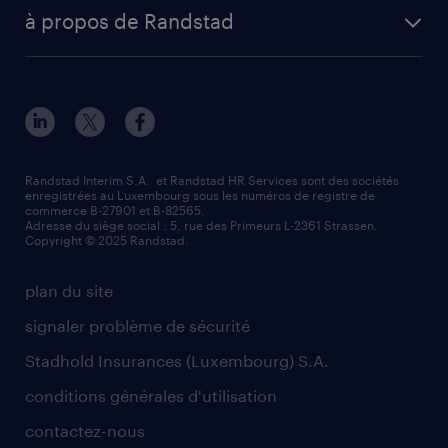
Esch-sur-Alzette (place Hôtel de Ville)
digital
votre lettre de motivation
à propos de Randstad
Esch-sur-Alzette (rue de Luxembourg)
enterprise
réussir son entretien d’embauche
à propos de nous
Strassen - RiseSmart
nos services
un cv efficace
notre histoire
Strassen
recherche de personnel
tout savoir sur l'intérim
responsabilité
Wiltz
secteurs d’activités
parrainage
valeurs et mission
demander à être contacté
Randstad Interim S.A. et Randstad HR Services sont des sociétés
enregistrées au Luxembourg sous les numéros de registre de
information importante
commerce B-27901 et B-82565.
mag RH
Adresse du siège social : 5, rue des Primeurs L-2361 Strassen.
Copyright © 2025 Randstad.
randstad dans le monde
plan du site
signaler problème de sécurité
Stadhold Insurances (Luxembourg) S.A.
conditions générales d'utilisation
contactez-nous