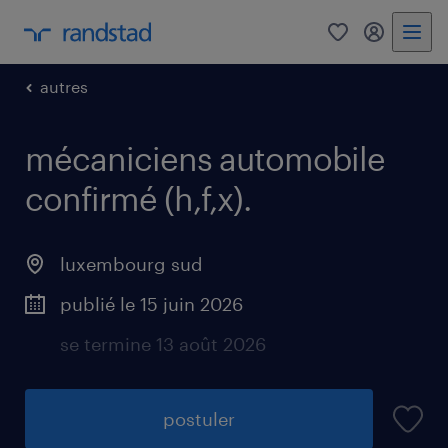
0
my randst
autres
mécaniciens automobile
confirmé (h,f,x).
luxembourg sud
publié le 15 juin 2026
se termine 13 août 2026
postuler