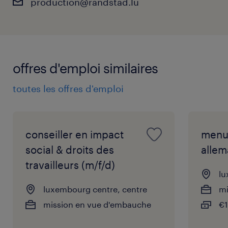
production@randstad.lu
offres d'emploi similaires
toutes les offres d'emploi
conseiller en impact
menui
social & droits des
allem
travailleurs (m/f/d)
lu
luxembourg centre, centre
mi
mission en vue d'embauche
€1