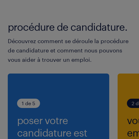
Poste de journée du lundi au samedi avec un
procédure de candidature.
jour de repos dans la semaine.
Découvrez comment se déroule la procédure
de candidature et comment nous pouvons
vous aider à trouver un emploi.
1 de 5
2 d
poser votre
vo
candidature est
em