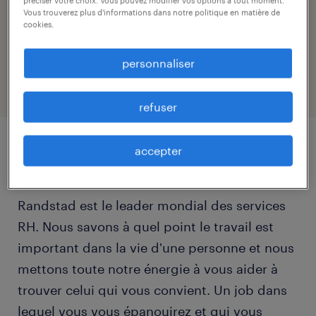
production@randstad.lu
préciser votre choix. Vous pouvez modifier vos options à tout moment.
Vous trouverez plus d'informations dans notre politique en matière de
cookies.
référence
24999
personnaliser
refuser
accepter
détails du poste
Randstad est le leader mondial des services
RH. Nous savons à quel point le travail est
important dans la vie d'une personne et nous
mettons toute notre énergie à vous aider à
trouver celui qui vous convient. Un job dans
lequel vous vous épanouirez et qui vous