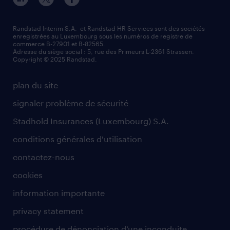
responsabilité
Wiltz
secteurs d’activités
parrainage
valeurs et mission
demander à être contacté
Randstad Interim S.A. et Randstad HR Services sont des sociétés
enregistrées au Luxembourg sous les numéros de registre de
information importante
commerce B-27901 et B-82565.
mag RH
Adresse du siège social : 5, rue des Primeurs L-2361 Strassen.
Copyright © 2025 Randstad.
randstad dans le monde
plan du site
signaler problème de sécurité
Stadhold Insurances (Luxembourg) S.A.
conditions générales d'utilisation
contactez-nous
cookies
information importante
privacy statement
procédure de dénonciation d’une inconduite