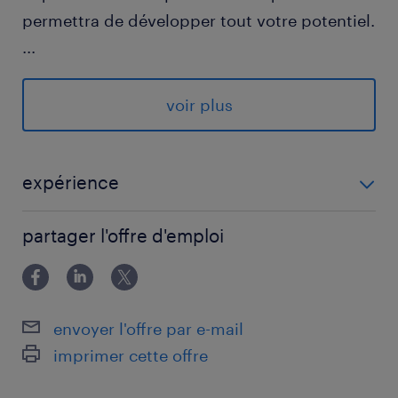
permettra de développer tout votre potentiel.
...
Nous sommes à la recherche de nettoyeurs
industriels ( H/F) sur le secteur de Mensdorf
voir plus
Votre mission :
- Nettoyage des machines
expérience
- Nettoyage des plans de travail
EXPERIENCE 1 AN - 2 ANS
- Nettoyage des sols
partager l'offre d'emploi
Votre profil :
- Vous êtes rigoureux, motivé
envoyer l'offre par e-mail
- Vous avez une première expérience dans le
imprimer cette offre
nettoyage industriel
- Vous êtes véhiculé