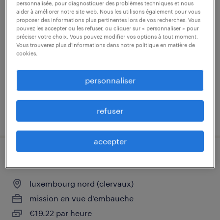
personnalisée, pour diagnostiquer des problèmes techniques et nous
aider à améliorer notre site web. Nous les utilisons également pour vous
mécanicien de maintenance engins tp
proposer des informations plus pertinentes lors de vos recherches. Vous
(f/h/x)
pouvez les accepter ou les refuser, ou cliquer sur « personnaliser » pour
préciser votre choix. Vous pouvez modifier vos options à tout moment.
Vous trouverez plus d'informations dans notre politique en matière de
luxembourg centre, centre
cookies.
mission d'intérim
personnaliser
€19 - €25 par année
refuser
publié le 20 juillet 2026
accepter
mécanicien (clervaux) h/f/x
luxembourg nord (clervaux)
mission en vue d'embauche
€19.22 par heure