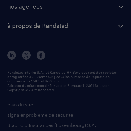
operational
secteurs d’activités
mission en vue d'embauche
nos agences
professional
fiches métiers
envoyez votre CV
Esch-sur-Alzette (place Hôtel de Ville)
digital
votre lettre de motivation
à propos de Randstad
Esch-sur-Alzette (rue de Luxembourg)
enterprise
réussir son entretien d’embauche
à propos de nous
Strassen - RiseSmart
nos services
un cv efficace
notre histoire
Strassen
recherche de personnel
tout savoir sur l'intérim
responsabilité
Wiltz
secteurs d’activités
parrainage
valeurs et mission
demander à être contacté
Randstad Interim S.A. et Randstad HR Services sont des sociétés
enregistrées au Luxembourg sous les numéros de registre de
information importante
commerce B-27901 et B-82565.
mag RH
Adresse du siège social : 5, rue des Primeurs L-2361 Strassen.
Copyright © 2025 Randstad.
randstad dans le monde
plan du site
signaler problème de sécurité
Stadhold Insurances (Luxembourg) S.A.