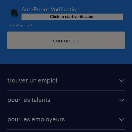
Anti-Robot Verification
Click to start verification
Friendly
Captcha ⇗
soumettre
trouver un emploi
toutes les offres d'emploi
pour les talents
cdi
operational
interim
pour les employeurs
professional
mission d'intérim