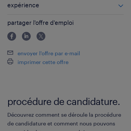
+ Analyse des besoins des clients,
expérience
développement stratégique et numérisation
EXPERIENCE +5 ANS
des différents départements
partager l'offre d'emploi
+ Mise en place et suivi des indicateurs clés
de performance (KPI)
+ Direction et développement de quatre
envoyer l'offre par e-mail
équipes et de leurs responsables
imprimer cette offre
+ Interface directe avec la direction
Votre profil :
procédure de candidature.
+ Plusieurs années d'expérience dans la
gestion d'équipes dans au moins un,
Découvrez comment se déroule la procédure
idéalement plusieurs des domaines énumérés
de candidature et comment nous pouvons
ci-dessus