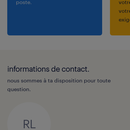
poste.
votr
Vitae et Lettre de motivation
votr
exig
informations de contact.
nous sommes à ta disposition pour toute
question.
RL