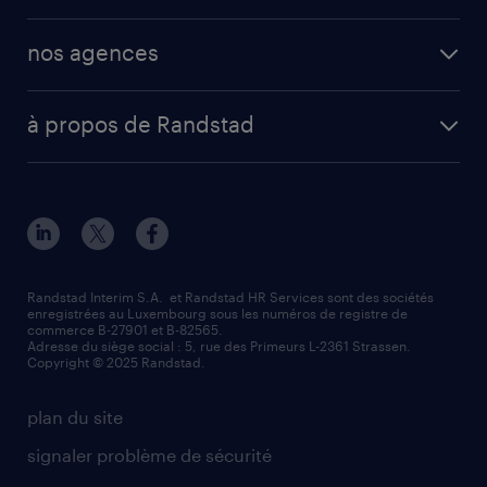
mission d'intérim
operational
secteurs d’activités
mission en vue d'embauche
nos agences
professional
fiches métiers
envoyez votre CV
Esch-sur-Alzette (place Hôtel de Ville)
digital
votre lettre de motivation
à propos de Randstad
Esch-sur-Alzette (rue de Luxembourg)
enterprise
réussir son entretien d’embauche
à propos de nous
Strassen - RiseSmart
nos services
un cv efficace
notre histoire
Strassen
recherche de personnel
tout savoir sur l'intérim
responsabilité
Wiltz
secteurs d’activités
parrainage
valeurs et mission
demander à être contacté
Randstad Interim S.A. et Randstad HR Services sont des sociétés
enregistrées au Luxembourg sous les numéros de registre de
information importante
commerce B-27901 et B-82565.
mag RH
Adresse du siège social : 5, rue des Primeurs L-2361 Strassen.
Copyright © 2025 Randstad.
randstad dans le monde
plan du site
signaler problème de sécurité