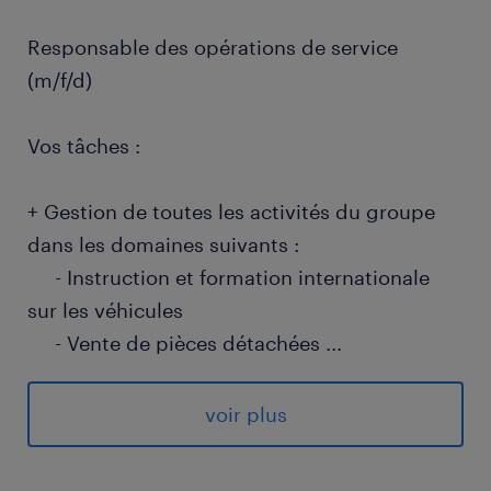
Responsable des opérations de service
(m/f/d)
Vos tâches :
+ Gestion de toutes les activités du groupe
dans les domaines suivants :
- Instruction et formation internationale
sur les véhicules
- Vente de pièces détachées
...
- Service après-vente
- Entretien et réparations
voir plus
+ Analyse et optimisation des processus
existants afin d'améliorer la satisfaction client