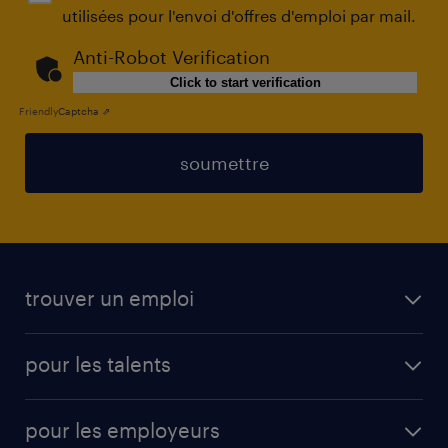
utilisées pour l'envoi d'offres d'emploi par mail.
Anti-Robot Verification
Click to start verification
Friendly
Captcha ⇗
soumettre
trouver un emploi
toutes les offres d'emploi
pour les talents
cdi
operational
interim
pour les employeurs
professional