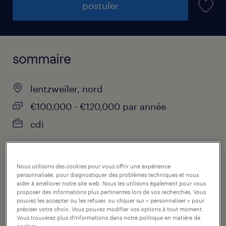
postuler
sommaire
lentzweiler, nord
€100,000 - €120,000 par année
cdi
Nous utilisons des cookies pour vous offrir une expérience
catégorie
personnalisée, pour diagnostiquer des problèmes techniques et nous
aider à améliorer notre site web. Nous les utilisons également pour vous
production & industrie
proposer des informations plus pertinentes lors de vos recherches. Vous
pouvez les accepter ou les refuser, ou cliquer sur « personnaliser » pour
préciser votre choix. Vous pouvez modifier vos options à tout moment.
contact
Vous trouverez plus d'informations dans notre politique en matière de