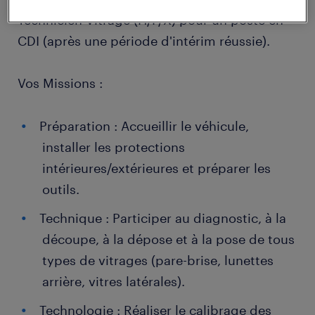
Technicien Vitrage (H/F/X) pour un poste en
CDI (après une période d'intérim réussie).
Vos Missions :
Préparation : Accueillir le véhicule,
installer les protections
intérieures/extérieures et préparer les
outils.
Technique : Participer au diagnostic, à la
découpe, à la dépose et à la pose de tous
types de vitrages (pare-brise, lunettes
arrière, vitres latérales).
Technologie : Réaliser le calibrage des