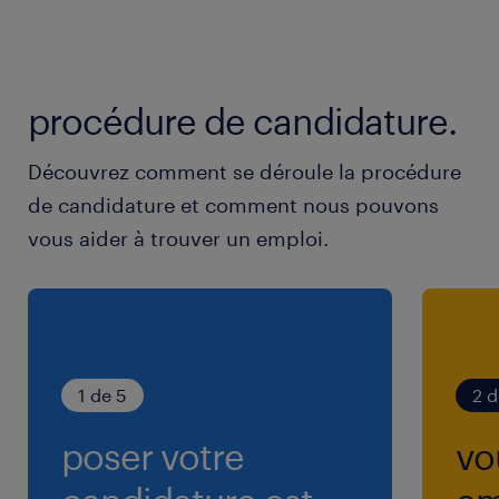
procédure de candidature.
Découvrez comment se déroule la procédure
de candidature et comment nous pouvons
vous aider à trouver un emploi.
1 de 5
2 d
poser votre
vo