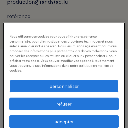
production@randstad.lu
référence
23673
Nous utilisons des cookies pour vous offrir une expérience
personnalisée, pour diagnostiquer des problèmes techniques et nous
aider à améliorer notre site web. Nous les utilisons également pour vous
proposer des informations plus pertinentes lors de vos recherches. Vous
pouvez les accepter ou les refuser, ou cliquer sur « personnaliser » pour
préciser votre choix. Vous pouvez modifier vos options à tout moment.
détails du poste
Vous trouverez plus d'informations dans notre politique en matière de
cookies.
Vous êtes passionné par l'automobile et vous
personnaliser
avez le sens du détail ? Vous souhaitez
rejoindre une entreprise qui prend soin de
refuser
ses clients et de ses équipes ?
accepter
Pour l'un de nos clients, nous recherchons un