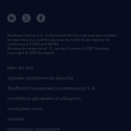
à propos de nous
Strassen - RiseSmart
nos services
un cv efficace
notre histoire
Strassen
recherche de personnel
tout savoir sur l'intérim
responsabilité
Wiltz
secteurs d’activités
parrainage
valeurs et mission
demander à être contacté
Randstad Interim S.A. et Randstad HR Services sont des sociétés
enregistrées au Luxembourg sous les numéros de registre de
information importante
commerce B-27901 et B-82565.
mag RH
Adresse du siège social : 5, rue des Primeurs L-2361 Strassen.
Copyright © 2025 Randstad.
randstad dans le monde
plan du site
signaler problème de sécurité
Stadhold Insurances (Luxembourg) S.A.
conditions générales d'utilisation
contactez-nous
cookies
information importante