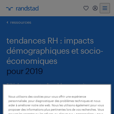
0
my randst
ressources
tendances RH : impacts
démographiques et socio-
économiques
pour 2019
Téléchargez notre livre blanc gratuit pour en
savoir plus sur les tendances RH 2019 :
Nous utilisons des cookies pour vous offrir une expérience
impacts démographiques et socio-
personnalisée, pour diagnostiquer des problèmes techniques et nous
aider à améliorer notre site web. Nous les utilisons également pour vous
économiques
proposer des informations plus pertinentes lors de vos recherches. Vous
pouvez les accepter ou les refuser, ou cliquer sur « personnaliser » pour