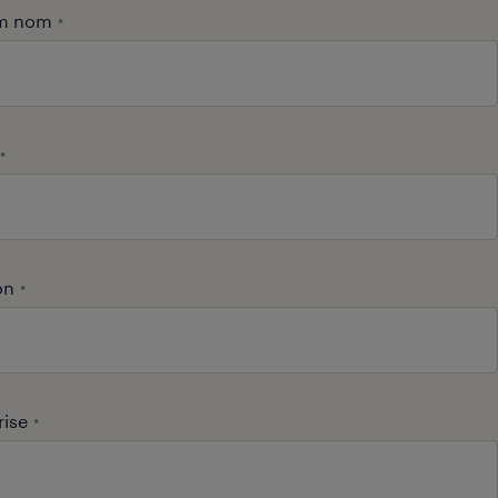
m nom
*
*
on
*
rise
*