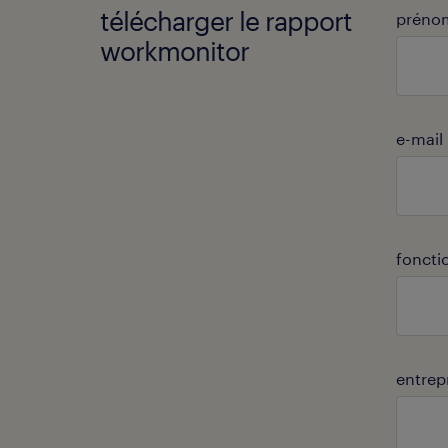
télécharger le rapport
préno
workmonitor
e-mail
foncti
entrep