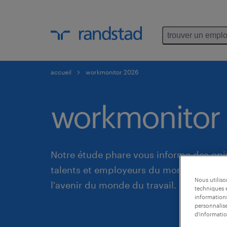
trouver un emplo
accueil
workmonitor 2026
workmonitor
Notre étude phare vous informe des opi
talents et employeurs du monde entier 
Nous utilis
l'avenir du monde du travail.
techniques e
informations
personnalise
d'informatio