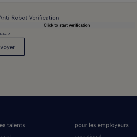
Anti-Robot Verification
Click to start verification
tcha ⇗
al
es talents
pour les employeurs
ional
operational