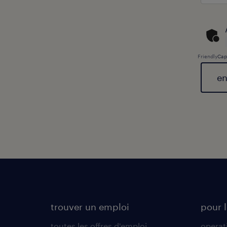
Friendly
Cap
Gener
trouver un emploi
pour l
toutes les offres d'emploi
operat