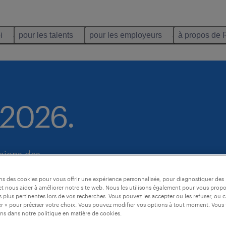
i
pour les talents
pour les employeurs
à propos de 
 2026.
nions des
quant à
ons des cookies pour vous offrir une expérience personnalisée, pour diagnostiquer de
t nous aider à améliorer notre site web. Nous les utilisons également pour vous prop
 plus pertinentes lors de vos recherches. Vous pouvez les accepter ou les refuser, ou c
r » pour préciser votre choix. Vous pouvez modifier vos options à tout moment. Vous 
ns dans notre politique en matière de cookies.