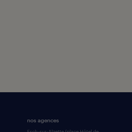
nos agences
Esch-sur-Alzette (place Hôtel de