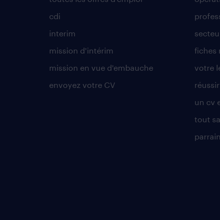
cdi
profes
interim
secteur
mission d'intérim
fiches
mission en vue d'embauche
votre 
envoyez votre CV
réussi
un cv 
tout sa
parrai