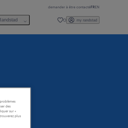
demander à être contacté
FR
EN
0
Randstad
my randstad
s problèmes
oser des
liquer sur «
trouverez plus