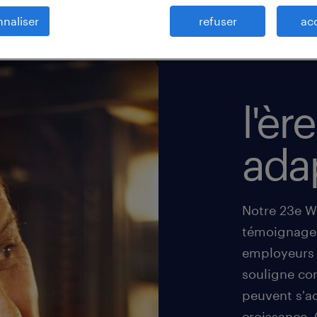
naliser
refuser
ac
l'èr
ada
Notre 23e W
témoignages 
employeurs e
souligne com
peuvent s'a
croissance.