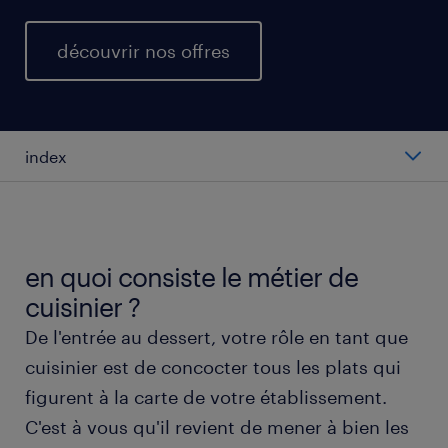
découvrir nos offres
index
salaire moyen au poste de cuisinier.
types de postes de cuisinier.
en quoi consiste le métier de
cuisinier ?
travailler en tant que cuisinier.
De l'entrée au dessert, votre rôle en tant que
cuisinier est de concocter tous les plats qui
obtenir un poste de cuisinier avec randstad.
figurent à la carte de votre établissement.
C'est à vous qu'il revient de mener à bien les
formation et compétences.