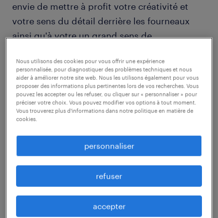
envie de mettre à profit votre créativité et
votre sens du détail derrière les fourneaux
ainsi qu'à votre un grand sens de
l'organisation et votre capacité à gérer le
Nous utilisons des cookies pour vous offrir une expérience
stress dans n'importe quelle situation.
personnalisée, pour diagnostiquer des problèmes techniques et nous
Découvrez quelles compétences et
aider à améliorer notre site web. Nous les utilisons également pour vous
proposer des informations plus pertinentes lors de vos recherches. Vous
qualifications vous devez acquérir pour
pouvez les accepter ou les refuser, ou cliquer sur « personnaliser » pour
préciser votre choix. Vous pouvez modifier vos options à tout moment.
devenir cuisinier.
Vous trouverez plus d'informations dans notre politique en matière de
cookies.
découvrir nos offres
personnaliser
refuser
1
accepter