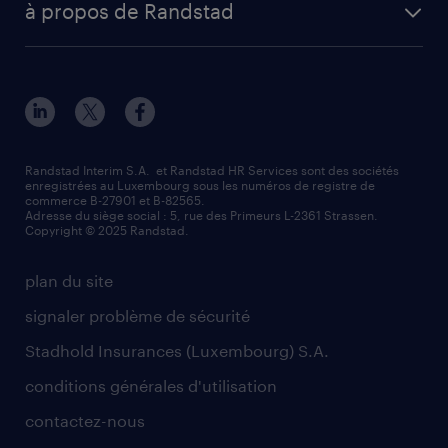
votre lettre de motivation
à propos de Randstad
Esch-sur-Alzette (rue de Luxembourg)
enterprise
réussir son entretien d’embauche
à propos de nous
Strassen - RiseSmart
nos services
un cv efficace
notre histoire
Strassen
recherche de personnel
tout savoir sur l'intérim
responsabilité
Wiltz
secteurs d’activités
parrainage
valeurs et mission
demander à être contacté
Randstad Interim S.A. et Randstad HR Services sont des sociétés
enregistrées au Luxembourg sous les numéros de registre de
information importante
commerce B-27901 et B-82565.
mag RH
Adresse du siège social : 5, rue des Primeurs L-2361 Strassen.
Copyright © 2025 Randstad.
randstad dans le monde
plan du site
signaler problème de sécurité
Stadhold Insurances (Luxembourg) S.A.
conditions générales d'utilisation
contactez-nous