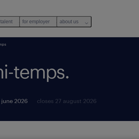
 talent
for employer
about us
emps
mi-temps.
 june 2026
closes 27 august 2026