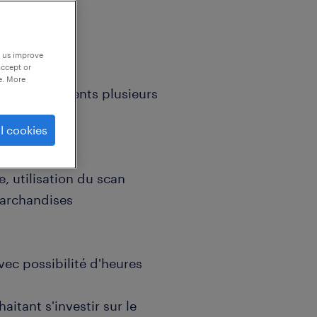
p us improve
accept or
e. More
 de nos clients plusieurs
l cookies
, utilisation du scan
archandises
avec possibilité d'heures
aitant s'investir sur le