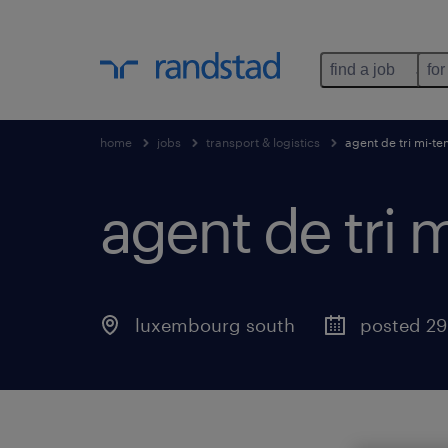
find a job
for
home
jobs
transport & logistics
agent de tri mi-t
agent de tri 
luxembourg south
posted 29