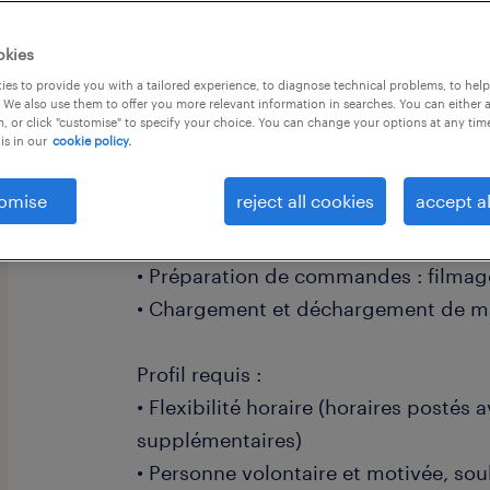
okies
es to provide you with a tailored experience, to diagnose technical problems, to hel
 We also use them to offer you more relevant information in searches. You can either 
, or click "customise" to specify your choice. You can change your options at any tim
Nous recherchons pour le compte d'un
is in our
cookie policy.
AGENTS DE TRI MI-TEMPS (H/F)
omise
reject all cookies
accept al
Les tâches qui vous seront confiées :
• Préparation de commandes : filmage
• Chargement et déchargement de m
Profil requis :
• Flexibilité horaire (horaires postés 
supplémentaires)
• Personne volontaire et motivée, souh