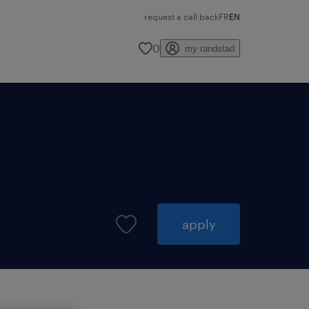
request a call back
FR
EN
0
my randstad
apply