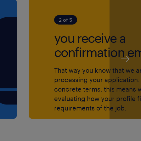
2 of 5
you receive a
confirmation em
That way you know that we a
processing your application. 
concrete terms, this means 
evaluating how your profile fi
requirements of the job.