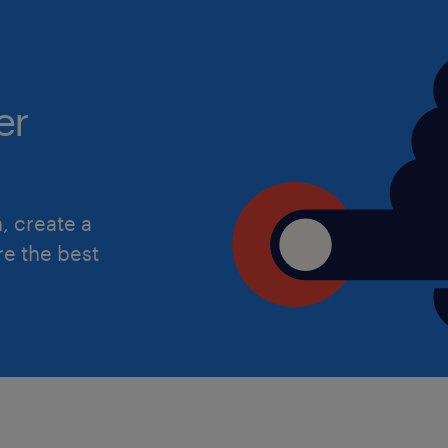
er
, create a
re the best