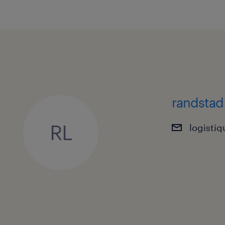
randstad
RL
logisti