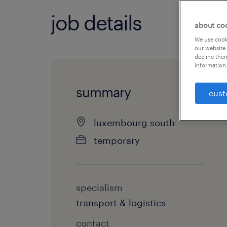
job details
about co
We use cooki
our website.
decline them
information 
summary
cust
luxembourg south
temporary
specialism
transport & logistics
contact