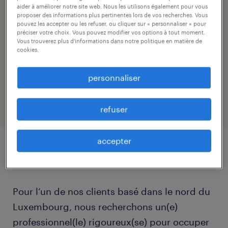
nandry schmit, randstad luxembourg
aider à améliorer notre site web. Nous les utilisons également pour vous
proposer des informations plus pertinentes lors de vos recherches. Vous
pouvez les accepter ou les refuser, ou cliquer sur « personnaliser » pour
courriel du contact
préciser votre choix. Vous pouvez modifier vos options à tout moment.
Vous trouverez plus d'informations dans notre politique en matière de
office@randstad.lu
cookies.
référence
personnaliser
25465
refuser
accepter
détails du poste
Pour l’un de nos clients basé dans le nord du
Luxembourg, nous recherchons un(e)
professionnel(le) rigoureux(se) pour occuper