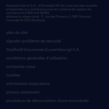
valeurs et mission
demander à être contacté
Randstad Interim S.A. et Randstad HR Services sont des sociétés
enregistrées au Luxembourg sous les numéros de registre de
information importante
commerce B-27901 et B-82565.
mag RH
Adresse du siège social : 5, rue des Primeurs L-2361 Strassen.
Copyright © 2025 Randstad.
randstad dans le monde
plan du site
signaler problème de sécurité
Stadhold Insurances (Luxembourg) S.A.
conditions générales d'utilisation
contactez-nous
cookies
information importante
privacy statement
procédure de dénonciation d’une inconduite