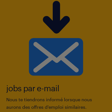
Randstad accorde une grande importance à
l’égalité des chances. Nous recrutons des
candidats sur la base de leurs compétences,
indépendamment de leur âge, de leur
orientation sexuelle, de leur nationalité, de
leurs convictions religieuses, de leur sexe,
d’un handicap, etc.
Vous vous reconnaissez dans cette
description? Alors n'hésitez plus et postulez
dès à présent!!
jobs par e-mail
Nous te tiendrons informé lorsque nous
aurons des offres d'emploi similaires.