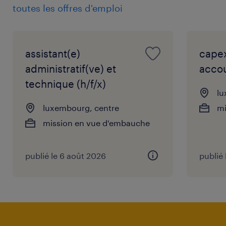
toutes les offres d'emploi
Ce que nous offrons
assistant(e)
capex
administratif(ve) et
accou
Un poste polyvalent, valorisant et à fortes
technique (h/f/x)
lu
responsabilités au cœur de l'entreprise.
luxembourg, centre
mi
Un emploi stable (CDI) au sein d'une
mission en vue d'embauche
entreprise familiale établie et reconnue.
Un environnement de travail agréable,
publié le 6 août 2026
publié
collaboratif et à taille humaine.