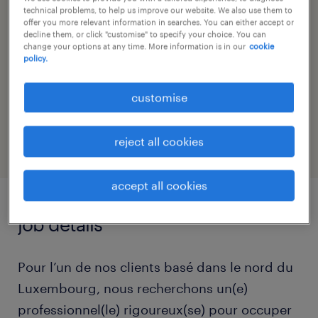
nandry schmit, randstad luxembourg
technical problems, to help us improve our website. We also use them to
offer you more relevant information in searches. You can either accept or
decline them, or click "customise" to specify your choice. You can
contact email
change your options at any time. More information is in our
cookie
office@randstad.lu
policy.
reference number
customise
25465
reject all cookies
accept all cookies
job details
Pour l’un de nos clients basé dans le nord du
Luxembourg, nous recherchons un(e)
professionnel(le) rigoureux(se) pour occuper