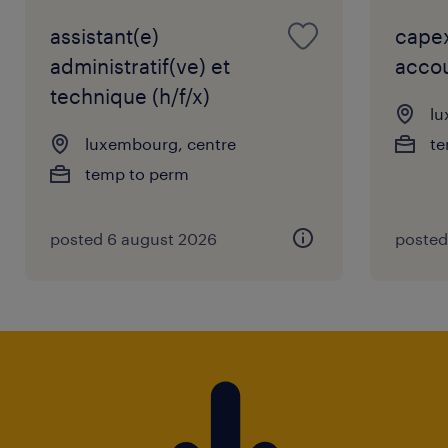
assistant(e)
capex
administratif(ve) et
accou
technique (h/f/x)
Ce que nous offrons
lu
luxembourg, centre
te
Un poste polyvalent, valorisant et à fortes
temp to perm
responsabilités au cœur de l'entreprise.
Un emploi stable (CDI) au sein d'une
posted 6 august 2026
posted
entreprise familiale établie et reconnue.
Un environnement de travail agréable,
collaboratif et à taille humaine.