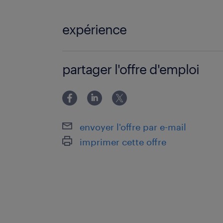
Envie de faire chauffer les outils ? E
maintenant !
expérience
EXPERIENCE 3 ANS - 5 ANS
partager l'offre d'emploi
envoyer l'offre par e-mail
imprimer cette offre