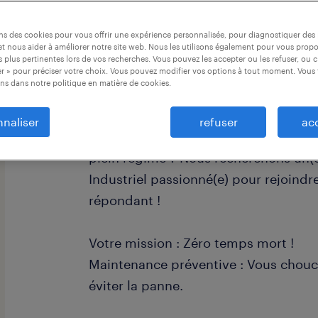
ons des cookies pour vous offrir une expérience personnalisée, pour diagnostiquer de
t nous aider à améliorer notre site web. Nous les utilisons également pour vous prop
 plus pertinentes lors de vos recherches. Vous pouvez les accepter ou les refuser, ou c
r » pour préciser votre choix. Vous pouvez modifier vos options à tout moment. Vous 
ns dans notre politique en matière de cookies.
Mécanicien(ne) Industriel : Donnez du
(H/F/X)
naliser
refuser
ac
Vous aimez quand ça bouge et que l
plein régime ? Nous recherchons un(
Industriel passionné(e) pour rejoindr
répondant !
Votre mission : Zéro temps mort !
Maintenance préventive : Vous chou
éviter la panne.