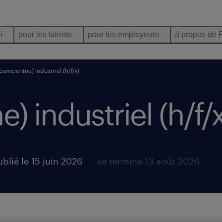
i
pour les talents
pour les employeurs
à propos de 
anicien(ne) industriel (h/f/x)
 industriel (h/f/x
blié le 15 juin 2026
se termine 13 août 2026