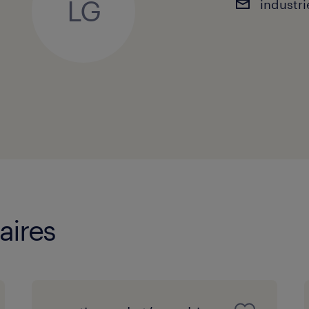
LG
industr
aires