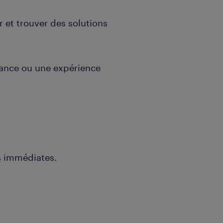
 et trouver des solutions
nance ou une expérience
s immédiates.
e pour vous accompagner