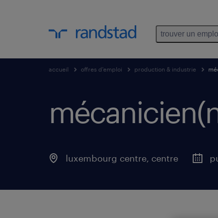
trouver un emplo
accueil
offres d'emploi
production & industrie
méc
mécanicien(ne)
luxembourg centre, centre
pu