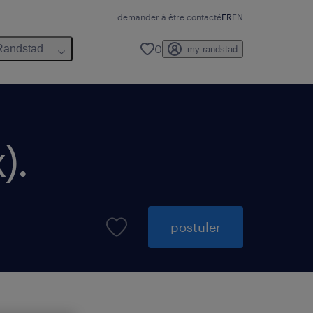
demander à être contacté
FR
EN
0
Randstad
my randstad
).
postuler