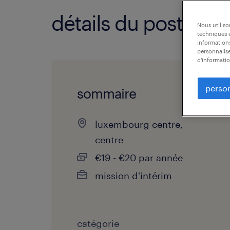
détails du poste
Nous utilis
techniques e
informations
personnalise
d'informatio
person
sommaire
luxembourg centre,
centre
€19 - €20 par année
mission d'intérim
catégorie