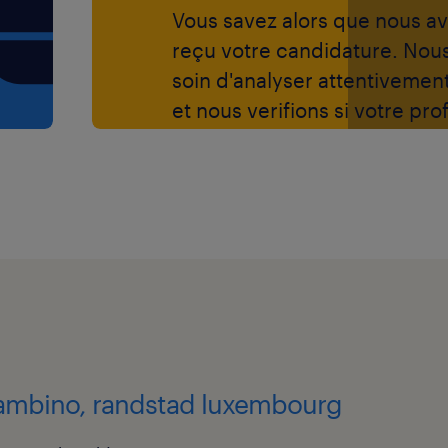
Vous savez alors que nous a
reçu votre candidature. Nou
soin d'analyser attentivemen
et nous verifions si votre prof
correspond aux exigences de
fonction.
 gambino, randstad luxembourg