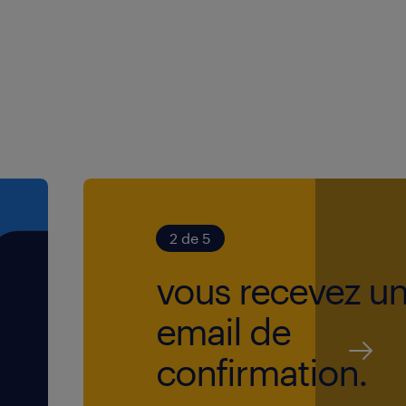
2 de 5
vous recevez u
email de
confirmation.