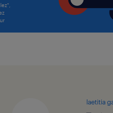
lez",
ez
ur
laetitia