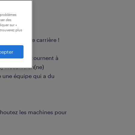
s problèmes
oser des
liquer sur «
trouverez plus
 peps à votre carrière !
cepter
es machines tournent à
e) Mécanicien(ne)
e une équipe qui a du
choutez les machines pour