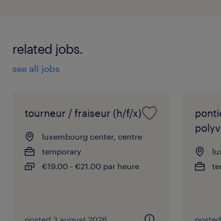
related jobs.
see all jobs
tourneur / fraiseur (h/f/x)
ponti
polyv
luxembourg center, centre
temporary
lu
€19.00 - €21.00 par heure
te
posted 3 august 2026
posted