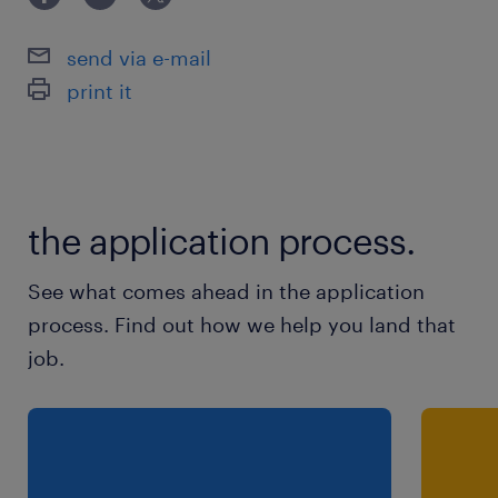
Sécurité : Vous intervenez avec rigueur dans
le respect des règles du site.
send via e-mail
print it
Le profil idéal :
Technique : Vous maîtrisez la lecture de plans
et la mécanique (hydraulique/pneumatique
est un plus).
the application process.
Mental : Débrouillard(e), réactif(ve) et doté(e)
See what comes ahead in the application
d’un esprit d’analyse affûté.
process. Find out how we help you land that
job.
Esprit d'équipe : Vous aimez échanger et
trouver des solutions collectives.
Formation : Bac Pro / BTS en maintenance ou