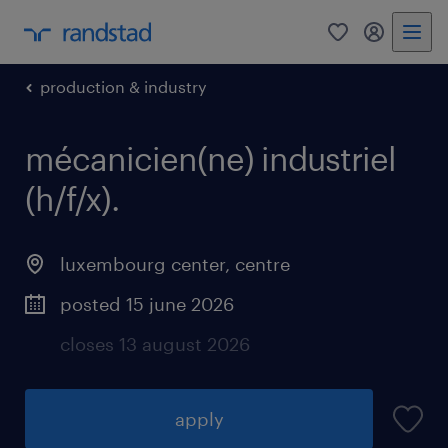
0
my randst
production & industry
mécanicien(ne) industriel
(h/f/x).
luxembourg center, centre
posted 15 june 2026
closes 13 august 2026
apply