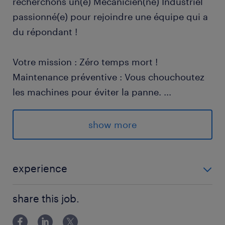
recherchons un(e) Mécanicien(ne) Industriel
passionné(e) pour rejoindre une équipe qui a
du répondant !
Votre mission : Zéro temps mort !
Maintenance préventive : Vous chouchoutez
les machines pour éviter la panne.
...
Dépannage express : Diagnostic et réparation
show more
n'ont aucun secret pour vous.
Optimisation : Montage, démontage et
experience
réglages précis pour une ligne de prod’ au
EXPERIENCE 3 ANS - 5 ANS
top.
share this job.