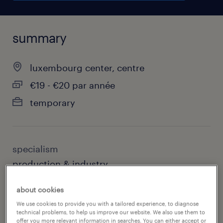
summary
luxembourg center, centre
€19 - €20 par année
temporary
specialism
production & industry
contact
about cookies
laetitia gambino, randstad luxembourg
We use cookies to provide you with a tailored experience, to diagnose
technical problems, to help us improve our website. We also use them to
offer you more relevant information in searches. You can either accept or