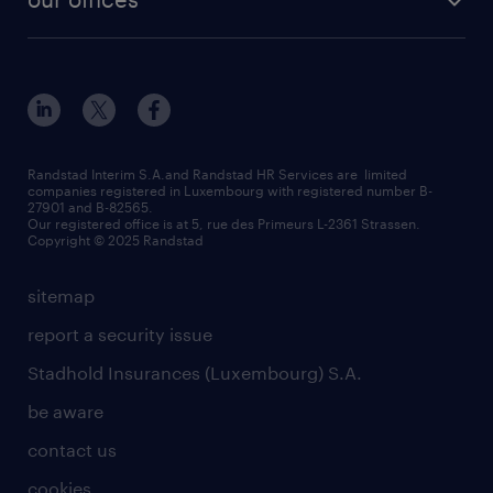
our history
enterprise
how to write an effective CV?
Esch-sur-Alzette (place Hôtel de Ville)
responsability
our solutions
all about temporary employment
Esch-sur-Alzette (rue de Luxembourg)
our values
submit a request
refer a friend
Strassen - RiseSmart
be aware
areas of expertise
Strassen
randstad worldwide
request a call back
Randstad Interim S.A.and Randstad HR Services are limited
companies registered in Luxembourg with registered number B-
Wiltz
27901 and B-82565.
HR news
Our registered office is at 5, rue des Primeurs L-2361 Strassen.
Copyright © 2025 Randstad
sitemap
report a security issue
Stadhold Insurances (Luxembourg) S.A.
be aware
contact us
cookies