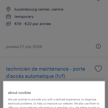
luxembourg center, centre
temporary
€19 - €22 par année
posted 27 july 2026
technicien de maintenance - porte
d'accès automatique (h/f)
luxembourg center, centre
about cookies
temporary
We use cookies to provide you with a tailored experience, to diagnose
€19 - €25 par année
technical problems, to help us improve our website. We also use them to
offer you more relevant information in searches. You can either accept or