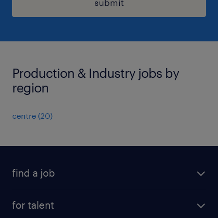
submit
Production & Industry jobs by
region
centre
(
20
)
find a job
all jobs
for talent
permanent