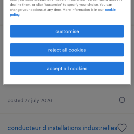
decline them, or click "customise" to specify your choice. You can
change your options at any time. More information is in our
cookie
posted 27 july 2026
policy.
customise
opérateur de production sidérurgie
(h/f) – secteur aciérie
reject all cookies
luxembourg center, centre
accept all cookies
temporary
€16.00 - €20.00 par heure
posted 27 july 2026
conducteur d'installations industrielles