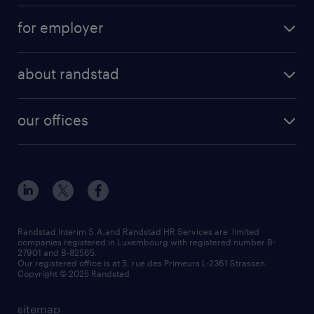
operational
interim
for employer
professional
temporary
operational
areas of expertise
temp to perm
about randstad
professional
how to write a good supporting letter?
submit your CV
about us
digital
rules for a good interview
our offices
our history
enterprise
how to write an effective CV?
Esch-sur-Alzette (place Hôtel de Ville)
responsability
our solutions
all about temporary employment
Esch-sur-Alzette (rue de Luxembourg)
our values
submit a request
refer a friend
Strassen - RiseSmart
be aware
areas of expertise
Strassen
randstad worldwide
request a call back
Randstad Interim S.A.and Randstad HR Services are limited
companies registered in Luxembourg with registered number B-
Wiltz
27901 and B-82565.
HR news
Our registered office is at 5, rue des Primeurs L-2361 Strassen.
Copyright © 2025 Randstad
sitemap