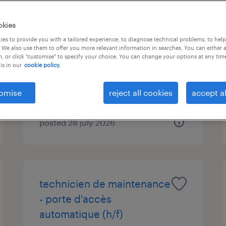
pontiers sol et/ou cabine
okies
polyvalents (h/f/x)
es to provide you with a tailored experience, to diagnose technical problems, to hel
 We also use them to offer you more relevant information in searches. You can either 
, or click "customise" to specify your choice. You can change your options at any tim
luxembourg, centre
is in our
cookie policy.
temporary
omise
reject all cookies
accept al
posted 28 july 2026
technicien de maintenance
- porte d'accès
automatique (h/f)