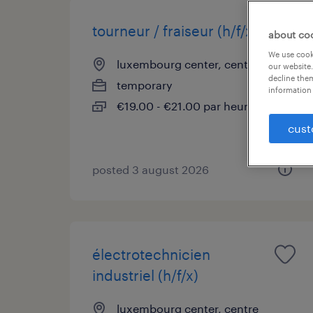
tourneur / fraiseur (h/f/x)
about co
We use cooki
luxembourg center, centre
our website.
decline them
temporary
information 
€19.00 - €21.00 par heure
cust
posted 3 august 2026
électrotechnicien
industriel (h/f/x)
luxembourg center, centre