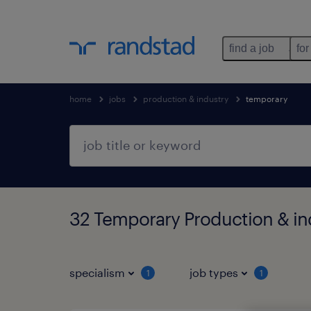
find a job
for
home
jobs
production & industry
temporary
32 Temporary Production & in
specialism
job types
1
1