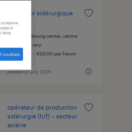
opérateur sidérurgique
(h/x/f)
p us improve
accept or
e. More
luxembourg center, centre
temporary
€19.22 - €20.00 par heure
l cookies
posted 27 july 2026
opérateur de production
sidérurgie (h/f) – secteur
aciérie