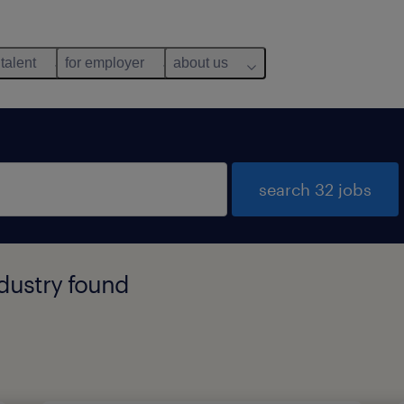
 talent
for employer
about us
search 32 jobs
dustry found