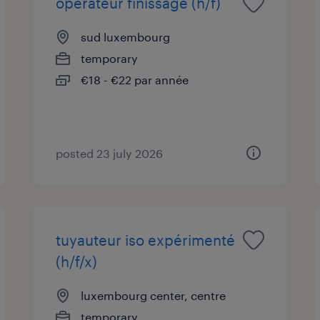
opérateur finissage (h/f)
sud luxembourg
temporary
€18 - €22 par année
posted 23 july 2026
tuyauteur iso expérimenté
(h/f/x)
luxembourg center, centre
temporary