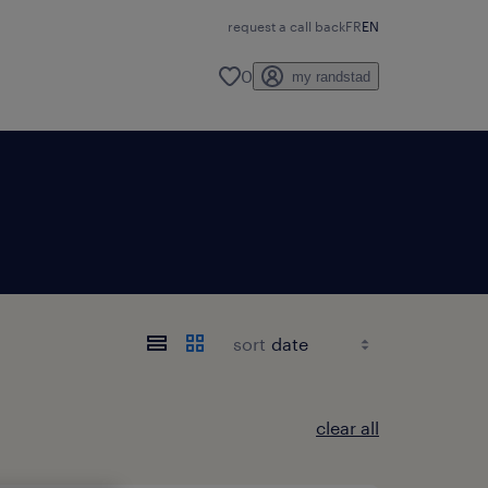
request a call back
FR
EN
0
my randstad
sort
clear all