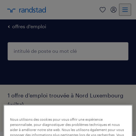
0
my randst
offres d'emploi
1 offre d'emploi trouvée à Nord Luxembourg
(wiltz)
Nous utilisons des cookies pour vous offrir une expérience
filtre
1
personnalisée, pour diagnostiquer des problèmes techniques et nous
aider à améliorer notre site web. Nous les utilisons également pour vous
proposer des informations plus pertinentes lors de vos recherches. Vous