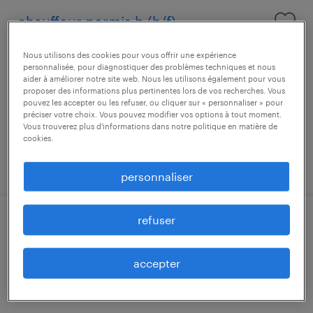
chauffeur permis b (h/f)
luxembourg centre, centre
Nous utilisons des cookies pour vous offrir une expérience
personnalisée, pour diagnostiquer des problèmes techniques et nous
mission d'intérim
aider à améliorer notre site web. Nous les utilisons également pour vous
proposer des informations plus pertinentes lors de vos recherches. Vous
pouvez les accepter ou les refuser, ou cliquer sur « personnaliser » pour
préciser votre choix. Vous pouvez modifier vos options à tout moment.
Vous trouverez plus d'informations dans notre politique en matière de
cookies.
publié le 16 juillet 2026
personnaliser
refuser
chau-chauffeur c- grue auxiliaire
luxembourg centre, centre
accepter
mission d'intérim