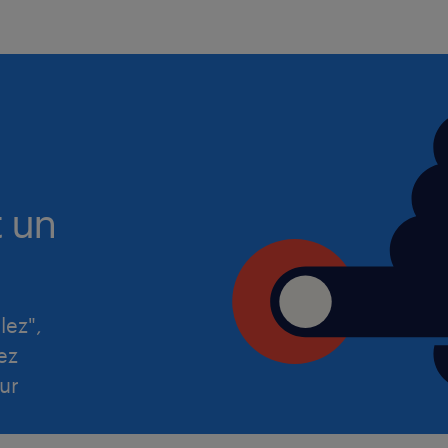
t un
lez",
ez
ur