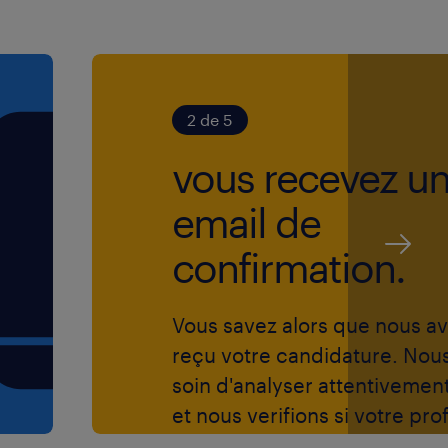
2 de 5
vous recevez u
email de
confirmation.
Vous savez alors que nous a
reçu votre candidature. Nou
soin d'analyser attentivemen
et nous verifions si votre prof
correspond aux exigences de