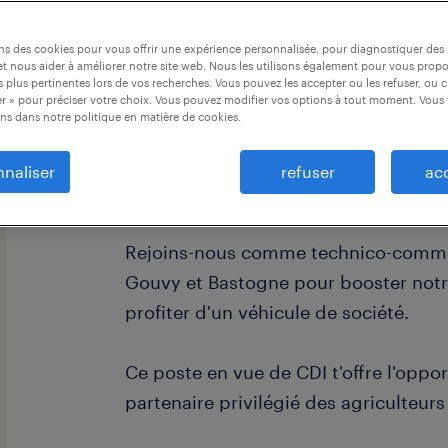
ons des cookies pour vous offrir une expérience personnalisée, pour diagnostiquer de
t nous aider à améliorer notre site web. Nous les utilisons également pour vous prop
 plus pertinentes lors de vos recherches. Vous pouvez les accepter ou les refuser, ou c
r » pour préciser votre choix. Vous pouvez modifier vos options à tout moment. Vous 
ns dans notre politique en matière de cookies.
Technico-commercial
naliser
refuser
ac
Tu souhaites propulser ta carrière a
Rejoins-nous comme technico-commer
Gouvy et Bastogne pour booster notre
profiter d'un véhicule de société.
Ce poste en vue de CDI t'offre l'oppor
partenaire privilégié des agriculteu