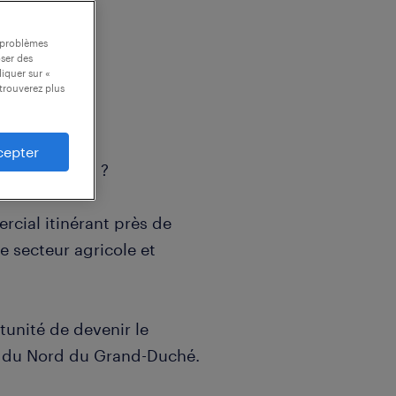
s problèmes
oser des
liquer sur «
trouverez plus
cepter
u Luxembourg ?
cial itinérant près de
 secteur agricole et
tunité de devenir le
rs du Nord du Grand-Duché.