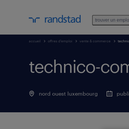
trouver un emplo
accueil
offres d'emploi
vente & commerce
techni
technico-comm
nord ouest luxembourg
publi