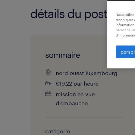
détails du poste
Nous utilis
techniques e
informations
personnalise
d'informatio
person
sommaire
nord ouest luxembourg
€19.22 par heure
mission en vue 
d'embauche
catégorie