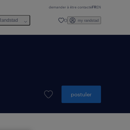
demander à être contacté
FR
EN
0
Randstad
my randstad
postuler