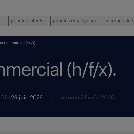
i
pour les talents
pour les employeurs
à propos de 
co-commercial (h/f/x)
ercial (h/f/x).
é le 26 juin 2026
se termine 24 août 2026