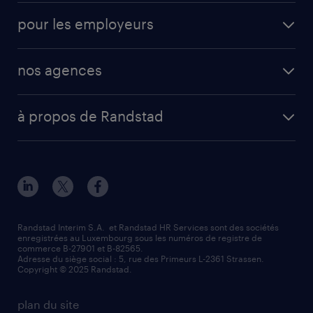
operational
interim
pour les employeurs
professional
mission d'intérim
operational
secteurs d’activités
mission en vue d'embauche
nos agences
professional
fiches métiers
envoyez votre CV
Esch-sur-Alzette (place Hôtel de Ville)
digital
votre lettre de motivation
à propos de Randstad
Esch-sur-Alzette (rue de Luxembourg)
enterprise
réussir son entretien d’embauche
à propos de nous
Strassen - RiseSmart
nos services
un cv efficace
notre histoire
Strassen
recherche de personnel
tout savoir sur l'intérim
responsabilité
Wiltz
secteurs d’activités
parrainage
valeurs et mission
demander à être contacté
Randstad Interim S.A. et Randstad HR Services sont des sociétés
enregistrées au Luxembourg sous les numéros de registre de
information importante
commerce B-27901 et B-82565.
mag RH
Adresse du siège social : 5, rue des Primeurs L-2361 Strassen.
Copyright © 2025 Randstad.
randstad dans le monde
plan du site