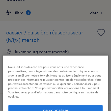
filtre
1
cassier / caissière réassortisseur
(h/f/x) mersch
luxembourg centre (mersch)
mission d'intérim
€16.02 par heure
Nous utilisons des cookies pour vous offrir une expérience
personnalisée, pour diagnostiquer des problèmes techniques et nous
aider à améliorer notre site web. Nous les utilisons également pour vous
proposer des informations plus pertinentes lors de vos recherches. Vous
publié le 7 août 2026
pouvez les accepter ou les refuser, ou cliquer sur « personnaliser » pour
préciser votre choix. Vous pouvez modifier vos options à tout moment.
Vous trouverez plus d'informations dans notre politique en matière de
cookies.
junior aml analyst (m/f/d)
personnaliser