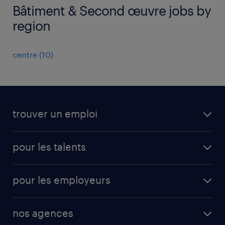
Bâtiment & Second œuvre jobs by
region
centre
(
10
)
trouver un emploi
toutes les offres d'emploi
pour les talents
cdi
operational
interim
pour les employeurs
professional
mission d'intérim
operational
secteurs d’activités
mission en vue d'embauche
nos agences
professional
fiches métiers