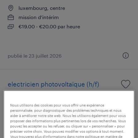
luxembourg, centre
mission d'intérim
€19.00 - €20.00 par heure
publié le 23 juillet 2026
electricien photovoltaïque (h/f)
luxembourg nord (wiltz)
Nous utilisons des cookies pour vous offrir une expérience
mission en vue d'embauche
personnalisée, pour diagnostiquer des problèmes techniques et nous
aider à améliorer notre site web. Nous les utilisons également pour vous
€17.00 par heure
proposer des informations plus pertinentes lors de vos recherches. Vous
pouvez les accepter ou les refuser, ou cliquer sur « personnaliser » pour
préciser votre choix. Vous pouvez modifier vos options à tout moment.
Vous trouverez plus d'informations dans notre politique en matière de