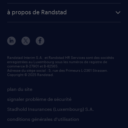
envoyez votre CV
Esch-sur-Alzette (place Hôtel de Ville)
digital
votre lettre de motivation
à propos de Randstad
Esch-sur-Alzette (rue de Luxembourg)
enterprise
réussir son entretien d’embauche
à propos de nous
Strassen - RiseSmart
nos services
un cv efficace
notre histoire
Strassen
recherche de personnel
tout savoir sur l'intérim
responsabilité
Wiltz
secteurs d’activités
parrainage
valeurs et mission
demander à être contacté
Randstad Interim S.A. et Randstad HR Services sont des sociétés
enregistrées au Luxembourg sous les numéros de registre de
information importante
commerce B-27901 et B-82565.
mag RH
Adresse du siège social : 5, rue des Primeurs L-2361 Strassen.
Copyright © 2025 Randstad.
randstad dans le monde
plan du site
signaler problème de sécurité
Stadhold Insurances (Luxembourg) S.A.
conditions générales d'utilisation