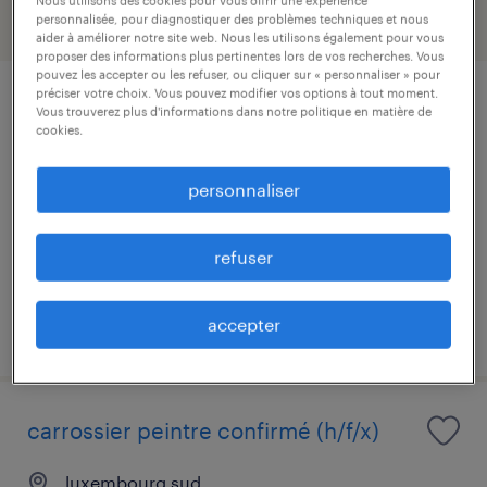
personnalisée, pour diagnostiquer des problèmes techniques et nous
filtre
aider à améliorer notre site web. Nous les utilisons également pour vous
proposer des informations plus pertinentes lors de vos recherches. Vous
pouvez les accepter ou les refuser, ou cliquer sur « personnaliser » pour
préciser votre choix. Vous pouvez modifier vos options à tout moment.
carrossier peintre (h/f)
Vous trouverez plus d'informations dans notre politique en matière de
cookies.
luxembourg nord (wiltz)
personnaliser
mission en vue d'embauche
€16.02 par heure
refuser
accepter
publié le 14 juillet 2026
carrossier peintre confirmé (h/f/x)
luxembourg sud