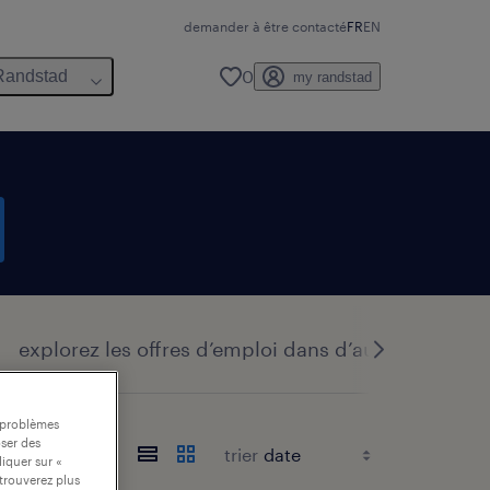
demander à être contacté
FR
EN
0
Randstad
my randstad
explorez les offres d’emploi dans d’autres domai
s problèmes
oser des
trier
liquer sur «
trouverez plus