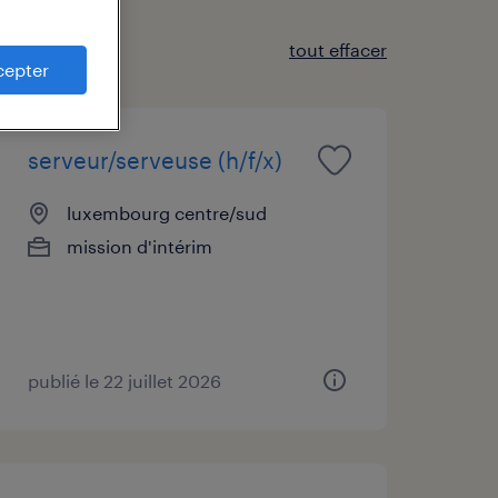
tout effacer
cepter
serveur/serveuse (h/f/x)
luxembourg centre/sud
mission d'intérim
publié le 22 juillet 2026