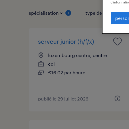
d'informatio
spécialisation
type de job
1
person
serveur junior (h/f/x)
luxembourg centre, centre
cdi
€16.02 par heure
publié le 29 juillet 2026