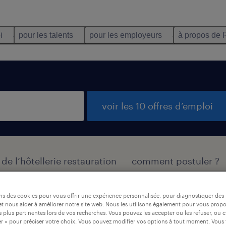
i
pour les talents
pour les employeurs
à propos de 
voir les 10 offres d’emploi
e l’hôtellerie restauration
comment postuler ?
ons des cookies pour vous offrir une expérience personnalisée, pour diagnostiquer de
t nous aider à améliorer notre site web. Nous les utilisons également pour vous prop
 restauration trouvées
 plus pertinentes lors de vos recherches. Vous pouvez les accepter ou les refuser, ou c
r » pour préciser votre choix. Vous pouvez modifier vos options à tout moment. Vous 