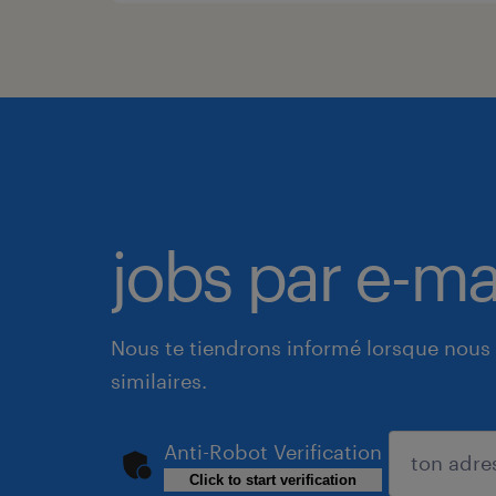
jobs par e-ma
Nous te tiendrons informé lorsque nous 
similaires.
Anti-Robot Verification
Click to start verification
soumettre