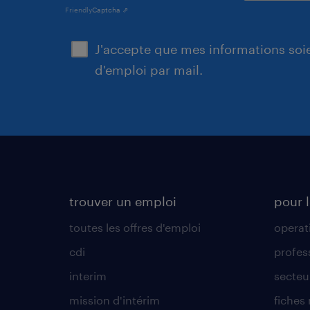
Friendly
Captcha ⇗
J'accepte que mes informations soien
d'emploi par mail.
trouver un emploi
pour l
toutes les offres d'emploi
operat
cdi
profes
interim
secteur
mission d'intérim
fiches