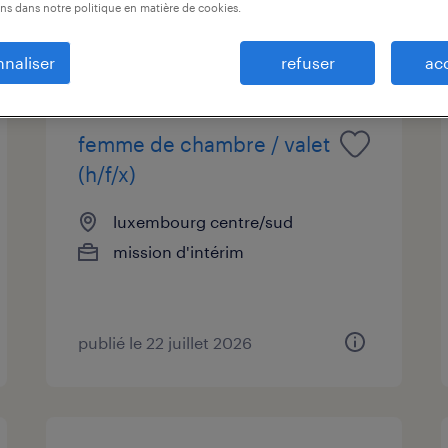
ns dans notre politique en matière de cookies.
naliser
refuser
ac
femme de chambre / valet
(h/f/x)
luxembourg centre/sud
mission d'intérim
publié le 22 juillet 2026