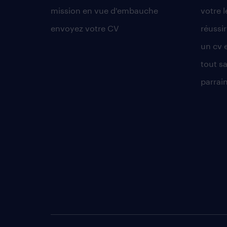
mission en vue d'embauche
votre 
envoyez votre CV
réussi
un cv 
tout sa
parrai