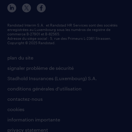
notre histoire
Strassen
recherche de personnel
tout savoir sur l'intérim
responsabilité
Wiltz
secteurs d’activités
parrainage
valeurs et mission
demander à être contacté
Randstad Interim S.A. et Randstad HR Services sont des sociétés
enregistrées au Luxembourg sous les numéros de registre de
information importante
commerce B-27901 et B-82565.
mag RH
Adresse du siège social : 5, rue des Primeurs L-2361 Strassen.
Copyright © 2025 Randstad.
randstad dans le monde
plan du site
signaler problème de sécurité
Stadhold Insurances (Luxembourg) S.A.
conditions générales d'utilisation
contactez-nous
cookies
information importante
privacy statement