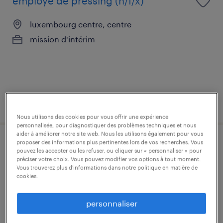
employé de pressing (h/f/x)
luxembourg centre, centre
mission d'intérim
publié le 7 août 2026
Nous utilisons des cookies pour vous offrir une expérience
personnalisée, pour diagnostiquer des problèmes techniques et nous
aider à améliorer notre site web. Nous les utilisons également pour vous
proposer des informations plus pertinentes lors de vos recherches. Vous
magasinier / magasinière de chantier -
pouvez les accepter ou les refuser, ou cliquer sur « personnaliser » pour
préciser votre choix. Vous pouvez modifier vos options à tout moment.
caces manitou & électricité (h/f)
Vous trouverez plus d'informations dans notre politique en matière de
cookies.
luxembourg, centre
mission d'intérim
personnaliser