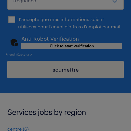
J'accepte que mes informations soient
utilisées pour l'envoi d'offres d'emploi par mail.
Anti-Robot Verification
Click to start verification
Friendly
Captcha ⇗
soumettre
Services jobs by region
centre
(
6
)