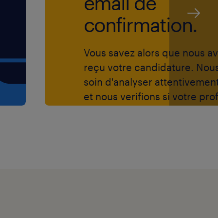
email de
confirmation.
Vous savez alors que nous a
ssible
reçu votre candidature. Nou
mbourg
soin d'analyser attentivemen
et nous verifions si votre prof
lon l’expérience et les
correspond aux exigences de
hèques-repas, et des
fonction.
 égaux
gement et votre
e Agence qui traitera votre
dentialité et avec toute