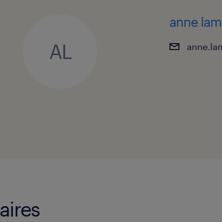
Vous vous reconnaissez dans cette de
anne lam
Adressez-nous votre CV accompagné 
AL
anne.la
motivation en indiquant la référenc
Chaque dossier sera traité avec la pl
toute confidentialité.
Un extrait de casier judiciaire (bullet
moins de 2 mois seront à fournir avan
engagement ainsi que des références v
garantir votre honorabilité au regard 
aires