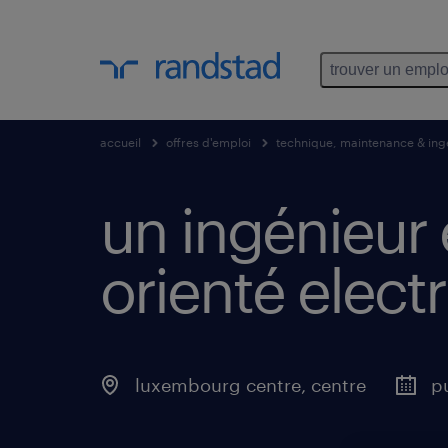
trouver un emplo
accueil
offres d'emploi
technique, maintenance & ing
un ingénieur 
orienté electri
luxembourg centre, centre
pu