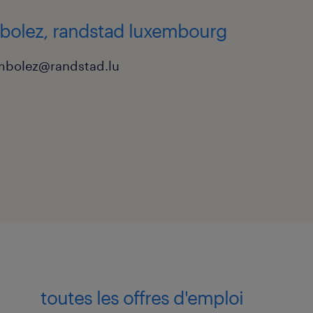
scription ?
bolez, randstad luxembourg
d'une lettre de
mbolez@randstad.lu
e RPRO-INGELEC-2026.
us grande attention et en
ins n°3, 4 et 5), datant de
t validation de tout
érifiables, afin de
de la fonction à pourvoir.
toutes les offres d'emploi