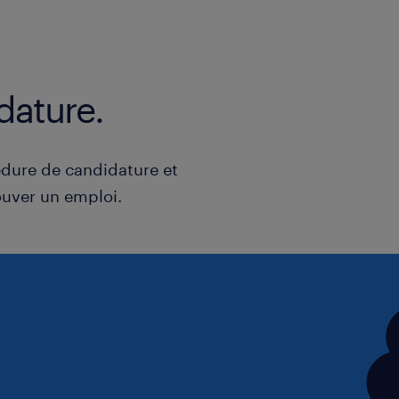
Nous vous proposons
o La possibilité de grandir dans votr
ambitions,
dature.
o L’opportunité de concourir à une gr
o L’intégration dans une équipe où ch
dure de candidature et
sa place et à exercer son métier avec 
uver un emploi.
o De rejoindre entreprise où l’humai
réflexions et le bien-être au cœur des
o D’intégrer une entreprise qui agit 
développement durable et l’opportuni
objectifs de responsabilité sociétale
o Des formations continues pour éla
connaissances,
o Un package salarial en ligne avec v