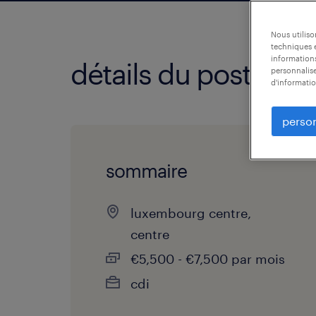
Nous utilis
techniques e
informations
détails du poste
personnalise
d'informatio
person
sommaire
luxembourg centre,
centre
€5,500 - €7,500 par mois
cdi