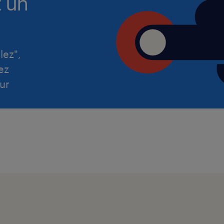
t un
avantages extra-légaux.
Votre contrat
lez",
Date de commencement : dès que po
ez
Localisation : Grand-duché de Luxe
ur
Contrat : CDI
Salaire : de 4500 à 7500 brut/mois se
compétences, 13ème mois, primes, c
congés supplémentaires aux congés
Votre Professionnalisme, votre Enga
Polyvalence sont recherchés par notr
candidature dans la plus grande confi
l’attention qu’elle mérite.