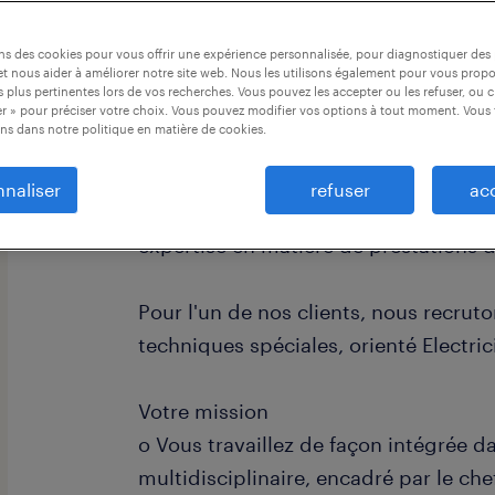
ons des cookies pour vous offrir une expérience personnalisée, pour diagnostiquer de
t nous aider à améliorer notre site web. Nous les utilisons également pour vous prop
 plus pertinentes lors de vos recherches. Vous pouvez les accepter ou les refuser, ou c
r » pour préciser votre choix. Vous pouvez modifier vos options à tout moment. Vous 
ns dans notre politique en matière de cookies.
naliser
refuser
ac
Randstad Professionals est reconnue
expertise en matière de prestations 
Pour l'un de nos clients, nous recrut
techniques spéciales, orienté Electrici
Votre mission
o Vous travaillez de façon intégrée 
multidisciplinaire, encadré par le ch