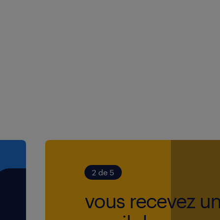
e métier en fonction de vos
ande variété de projets,
acun est invité à trouver
plaisir,
n est au cœur des
 décisions,
en faveur du
té de participer aux
 du groupe,
2 de 5
rgir vos champs de
vous recevez u
otre expérience et des