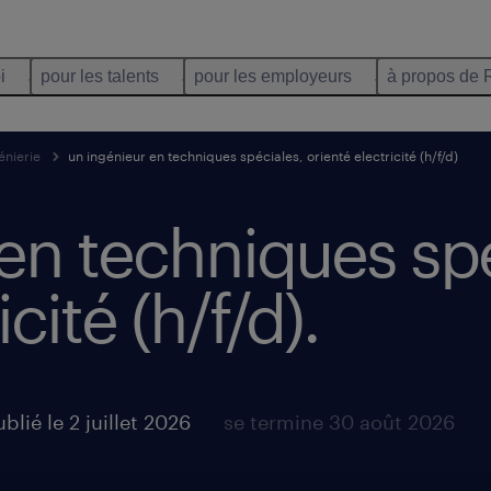
i
pour les talents
pour les employeurs
à propos de 
énierie
un ingénieur en techniques spéciales, orienté electricité (h/f/d)
en techniques spé
cité (h/f/d).
blié le 2 juillet 2026
se termine 30 août 2026