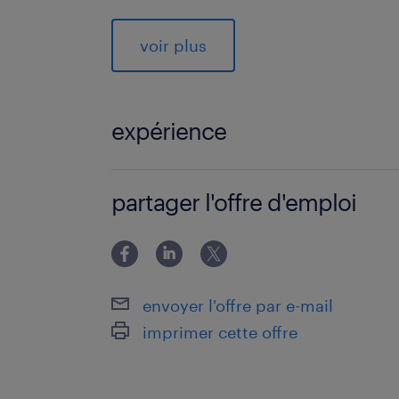
o Vous préparez les documents techn
dossier et les spécifications techniq
voir plus
cahier des charges,
o Vous contribuez à l’estimation des 
l’analyse des métrés et plannings ;
expérience
o Vous incarnez les valeurs, l’image et
auprès de nos partenaires et clients.
EXPERIENCE 3 ANS - 5 ANS
partager l'offre d'emploi
Votre profil
o Vous êtes ingénieur civil ou industri
électromécanique,
envoyer l'offre par e-mail
o Vous êtes spécialisé en conceptio
imprimer cette offre
d’installations électriques (courants f
o Vous êtes sensible à l’architecture
intelligentes et à l’utilisation rationne