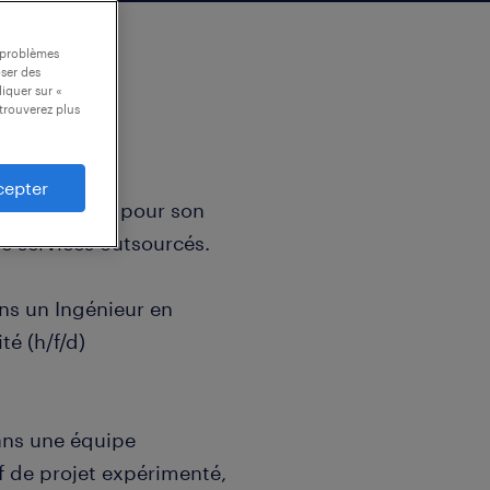
s problèmes
oser des
liquer sur «
trouverez plus
cepter
 depuis 2014 pour son
de services outsourcés.
ons un Ingénieur en
té (h/f/d)
dans une équipe
ef de projet expérimenté,