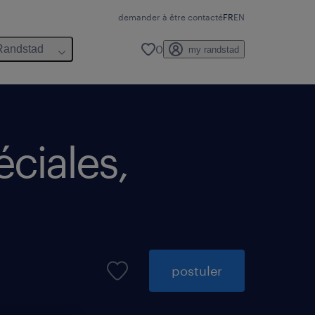
demander à être contacté
FR
EN
0
Randstad
my randstad
ciales,
postuler