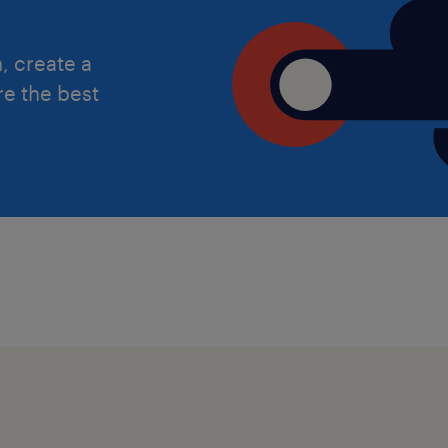
avantages extra-légaux.
, create a
Votre contrat
re the best
Date de commencement : dès que po
Localisation : Grand-duché de Luxe
Contrat : CDI
Salaire : de 4500 à 7500 brut/mois se
compétences, 13ème mois, primes, c
congés supplémentaires aux congés
Votre Professionnalisme, votre Enga
Polyvalence sont recherchés par notr
candidature dans la plus grande confi
l’attention qu’elle mérite.