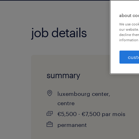
about co
We use cooki
job details
our website.
decline them
information 
cust
summary
luxembourg center,
centre
€5,500 - €7,500 par mois
permanent