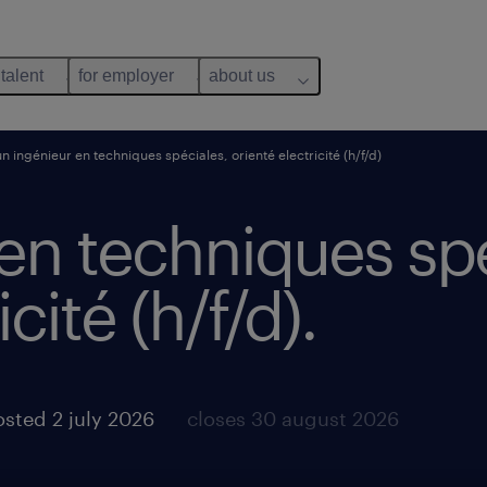
 talent
for employer
about us
un ingénieur en techniques spéciales, orienté electricité (h/f/d)
en techniques spé
cité (h/f/d).
sted 2 july 2026
closes 30 august 2026