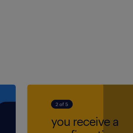
e métier en fonction de vos
ande variété de projets,
acun est invité à trouver
plaisir,
n est au cœur des
 décisions,
en faveur du
té de participer aux
 du groupe,
2 of 5
rgir vos champs de
you receive a
otre expérience et des