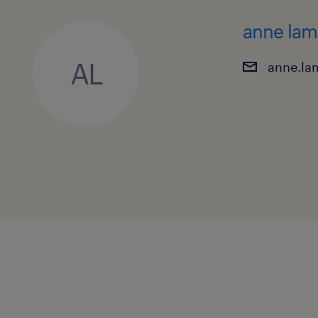
Vous vous reconnaissez dans cette de
anne lam
Adressez-nous votre CV accompagné 
AL
anne.la
motivation en indiquant la référenc
Chaque dossier sera traité avec la pl
toute confidentialité.
Un extrait de casier judiciaire (bullet
moins de 2 mois seront à fournir avan
engagement ainsi que des références v
garantir votre honorabilité au regard 