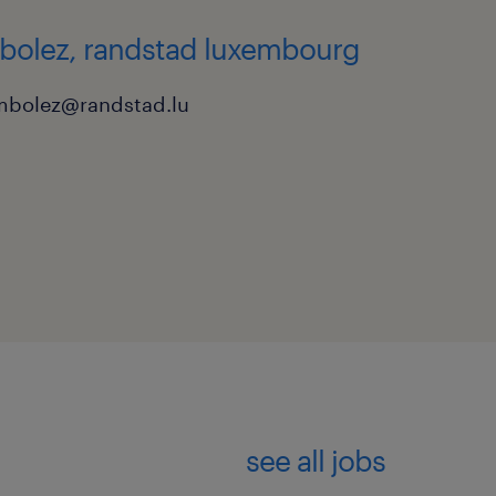
scription ?
bolez, randstad luxembourg
d'une lettre de
mbolez@randstad.lu
e RPRO-INGELEC-2026.
us grande attention et en
ins n°3, 4 et 5), datant de
t validation de tout
érifiables, afin de
de la fonction à pourvoir.
see all jobs