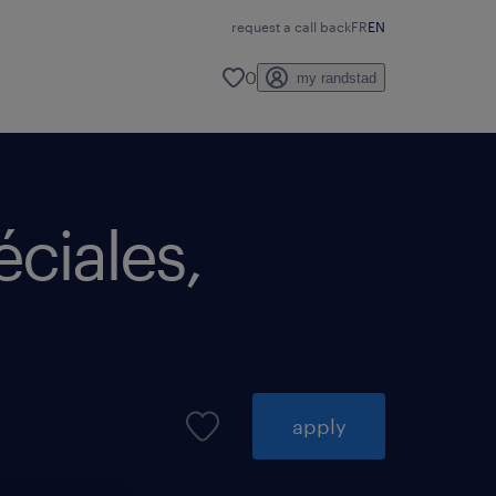
request a call back
FR
EN
0
my randstad
ciales,
apply