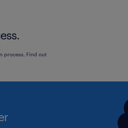
Nous vous proposons
o La possibilité de grandir dans votr
ambitions,
ess.
o L’opportunité de concourir à une gr
o L’intégration dans une équipe où ch
n process. Find out
sa place et à exercer son métier avec 
o De rejoindre entreprise où l’humai
réflexions et le bien-être au cœur des
o D’intégrer une entreprise qui agit 
développement durable et l’opportuni
objectifs de responsabilité sociétale
o Des formations continues pour éla
er
connaissances,
o Un package salarial en ligne avec v