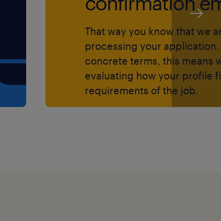
confirmation em
That way you know that we a
processing your application. 
ssible
concrete terms, this means 
mbourg
evaluating how your profile fi
requirements of the job.
lon l’expérience et les
hèques-repas, et des
 égaux
gement et votre
e Agence qui traitera votre
dentialité et avec toute