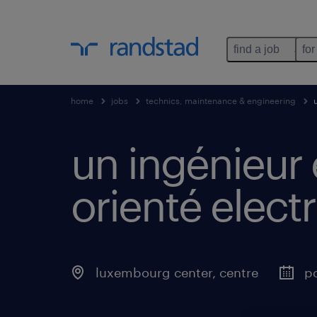
find a job
for
home
jobs
technics, maintenance & engineering
un ingénieur 
orienté electri
luxembourg center, centre
po