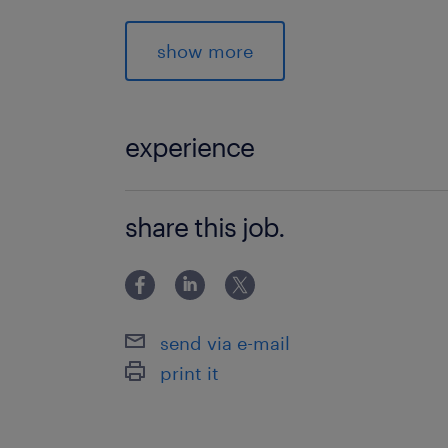
o Vous préparez les documents techn
dossier et les spécifications techniq
show more
cahier des charges,
o Vous contribuez à l’estimation des 
l’analyse des métrés et plannings ;
experience
o Vous incarnez les valeurs, l’image et
auprès de nos partenaires et clients.
EXPERIENCE 3 ANS - 5 ANS
share this job.
Votre profil
o Vous êtes ingénieur civil ou industri
électromécanique,
send via e-mail
o Vous êtes spécialisé en conceptio
print it
d’installations électriques (courants f
o Vous êtes sensible à l’architecture
intelligentes et à l’utilisation rationne