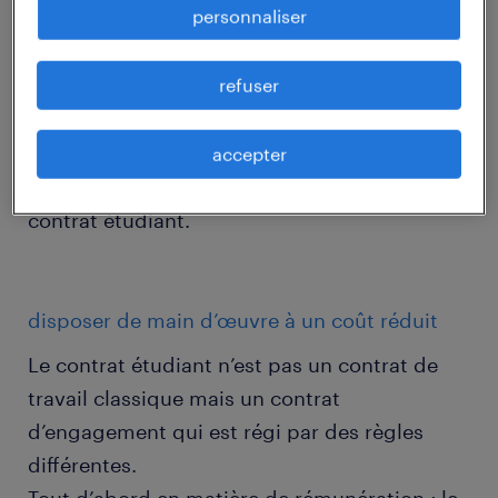
personnaliser
fiscal et social avantageux.
Bien sûr, un étudiant ne pourra pas remplacer
refuser
un de vos cadres ou employés expérimentés
mais de nombreuses tâches peuvent lui être
confiées.
accepter
Voici les principales choses à connaître sur le
contrat étudiant.
disposer de main d’œuvre à un coût réduit
Le contrat étudiant n’est pas un contrat de
travail classique mais un contrat
d’engagement qui est régi par des règles
différentes.